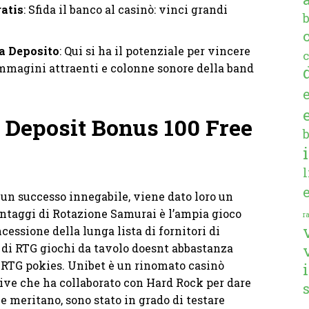
ratis
: Sfida il banco al casinò: vinci grandi
a Deposito
: Qui si ha il potenziale per vincere
c
immagini attraenti e colonne sonore della band
 Deposit Bonus 100 Free
 un successo innegabile, viene dato loro un
ntaggi di Rotazione Samurai è l’ampia gioco
ra
cessione della lunga lista di fornitori di
e di RTG giochi da tavolo doesnt abbastanza
 RTG pokies. Unibet è un rinomato casinò
ive che ha collaborato con Hard Rock per dare
he meritano, sono stato in grado di testare