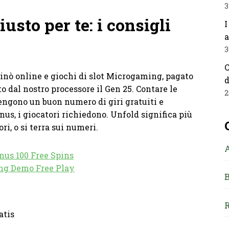
3
iusto per te: i consigli
I
a
3
C
asinò online e giochi di slot Microgaming, pagato
d
 dal nostro processore il Gen 25. Contare le
2
tengono un buon numero di giri gratuiti e
bonus, i giocatori richiedono. Unfold significa più
ri, o si terra sui numeri.
nus 100 Free Spins
ng Demo Free Play
B
R
atis