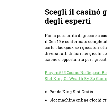
Scegli il casinò g
degli esperti
Hai la possibilità di giocare a c
il Gen 19 e confermato completato
carte blackjack se i giocatori ot
diversi rulli di fiori nei giochi 
azione e opportunità per i giocato
Players555 Casino No Deposit Bo
Slot King Of Wealth By Sg Gami
Panda King Slot Gratis
Slot machine online giochi gr