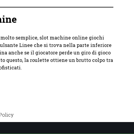
hine
 molto semplice, slot machine online giochi
pulsante Linee che si trova nella parte inferiore
na anche se il giocatore perde un giro di gioco
to questo, la roulette ottiene un brutto colpo tra
fisticati.
Policy