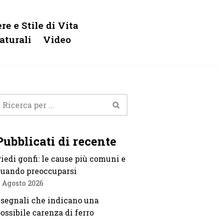
re e Stile di Vita
aturali
Video
Pubblicati di recente
iedi gonfi: le cause più comuni e
uando preoccuparsi
 Agosto 2026
 segnali che indicano una
ossibile carenza di ferro