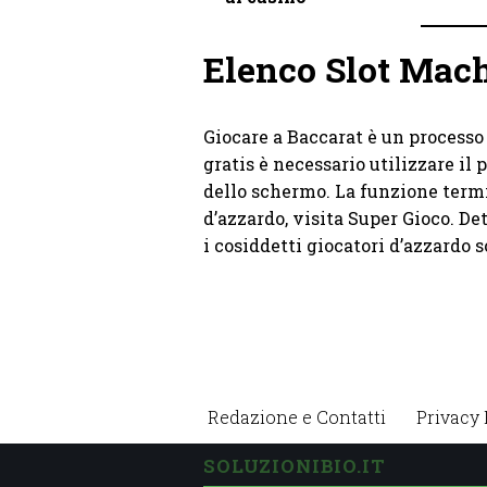
Elenco Slot Mac
Giocare a Baccarat è un processo
gratis è necessario utilizzare il 
dello schermo. La funzione termi
d’azzardo, visita Super Gioco. Det
i cosiddetti giocatori d’azzardo so
Redazione e Contatti
Privacy 
SOLUZIONIBIO.IT