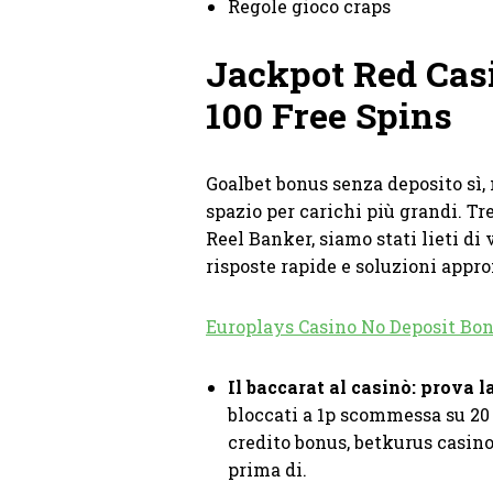
Regole gioco craps
Jackpot Red Cas
100 Free Spins
Goalbet bonus senza deposito sì,
spazio per carichi più grandi. Tr
Reel Banker, siamo stati lieti di
risposte rapide e soluzioni appr
Europlays Casino No Deposit Bon
Il baccarat al casinò: prova l
bloccati a 1p scommessa su 20
credito bonus, betkurus casino
prima di.