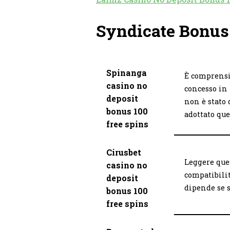
Syndicate Bonus
Spinanga
È comprensi
casino no
concesso in 
deposit
non è stato 
bonus 100
adottato qu
free spins
Cirusbet
Leggere ques
casino no
compatibilit
deposit
dipende se s
bonus 100
free spins