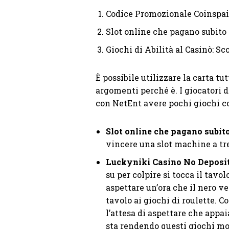
Codice Promozionale Coinspai
Slot online che pagano subito
Giochi di Abilità al Casinò: Sc
È possibile utilizzare la carta tu
argomenti perché è. I giocatori 
con NetEnt avere pochi giochi co
Slot online che pagano subit
vincere una slot machine a tr
Luckyniki Casino No Deposit
su per colpire si tocca il tavo
aspettare un’ora che il nero ve
tavolo ai giochi di roulette. Co
l’attesa di aspettare che appa
sta rendendo questi giochi molt