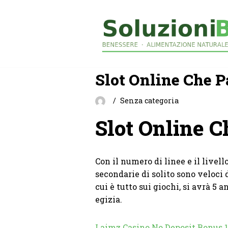
Vai
al
contenuto
Slot Online Che 
Senza categoria
Slot Online C
Con il numero di linee e il live
secondarie di solito sono veloci 
cui è tutto sui giochi, si avrà 5 
egizia.
Laimz Casino No Deposit Bonus 1