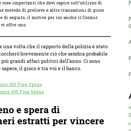
P
 cose importanti che devi capire sull’utilizzo di
e metodo di prelievo e altre transazioni di gioco
e di seguito, il motivo per cui anche il Cosmic
P
 vi offre uno.
G
A
una volta che il rapporto della polizia è stato
e, toccherò brevemente ciò che sembra probabile
P
iù grandi affari politici dell’anno. Ci sono
sapere, il gioco è tra voi e il banco.
F
nus 100 Free Spins
nus 100 Free Spins
keno e spera di
a
eri estratti per vincere
a