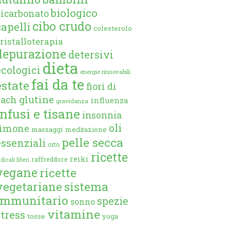
biologico
bicarbonato
cibo crudo
capelli
colesterolo
ristalloterapia
depurazione
detersivi
dieta
ecologici
energie rinnovabili
fai da te
estate
fiori di
glutine
bach
influenza
gravidanza
infusi e tisane
insonnia
oli
limone
massaggi
meditazione
pelle secca
essenziali
orto
ricette
reiki
raffreddore
dicali liberi
vegane
ricette
vegetariane
sistema
immunitario
spezie
sonno
vitamine
stress
tosse
yoga