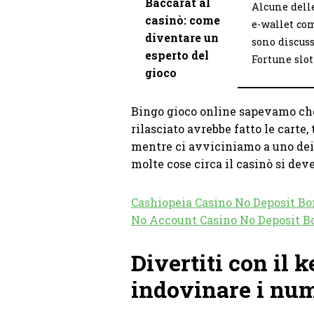
Baccarat al
Alcune delle
casinò: come
e-wallet com
diventare un
sono discuss
esperto del
Fortune slot
gioco
Bingo gioco online sapevamo che 
rilasciato avrebbe fatto le cart
mentre ci avviciniamo a uno dei p
molte cose circa il casinò si deve 
Cashiopeia Casino No Deposit Bo
No Account Casino No Deposit Bo
Divertiti con il 
indovinare i num