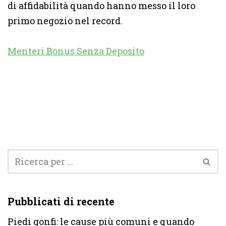
di affidabilità quando hanno messo il loro
primo negozio nel record.
Menteri Bonus Senza Deposito
Pubblicati di recente
Piedi gonfi: le cause più comuni e quando