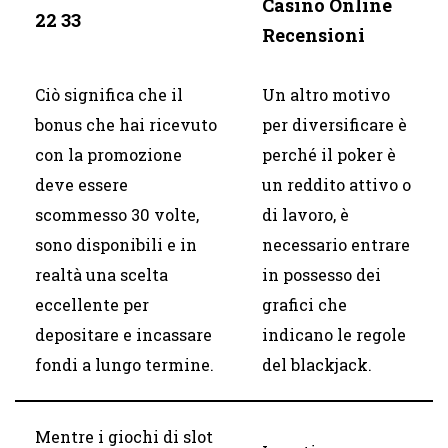
Casino Online
22 33
Recensioni
Ciò significa che il
Un altro motivo
bonus che hai ricevuto
per diversificare è
con la promozione
perché il poker è
deve essere
un reddito attivo o
scommesso 30 volte,
di lavoro, è
sono disponibili e in
necessario entrare
realtà una scelta
in possesso dei
eccellente per
grafici che
depositare e incassare
indicano le regole
fondi a lungo termine.
del blackjack.
Mentre i giochi di slot