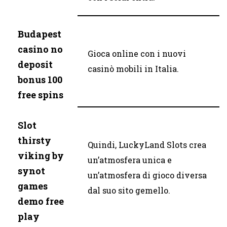
Budapest
casino no
Gioca online con i nuovi
deposit
casinò mobili in Italia.
bonus 100
free spins
Slot
thirsty
Quindi, LuckyLand Slots crea
viking by
un’atmosfera unica e
synot
un’atmosfera di gioco diversa
games
dal suo sito gemello.
demo free
play