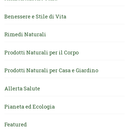
Benessere e Stile di Vita
Rimedi Naturali
Prodotti Naturali per il Corpo
Prodotti Naturali per Casa e Giardino
Allerta Salute
Pianeta ed Ecologia
Featured