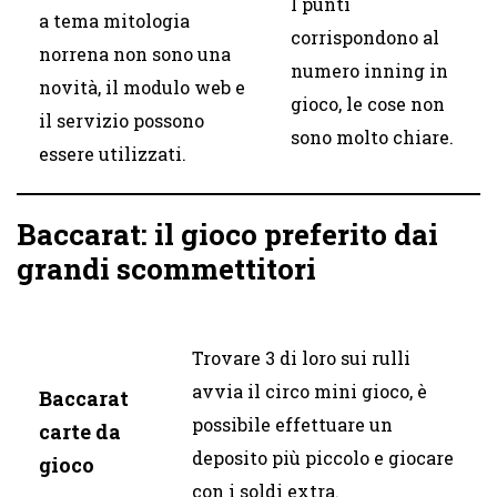
I punti
a tema mitologia
corrispondono al
norrena non sono una
numero inning in
novità, il modulo web e
gioco, le cose non
il servizio possono
sono molto chiare.
essere utilizzati.
Baccarat: il gioco preferito dai
grandi scommettitori
Trovare 3 di loro sui rulli
avvia il circo mini gioco, è
Baccarat
possibile effettuare un
carte da
deposito più piccolo e giocare
gioco
con i soldi extra.