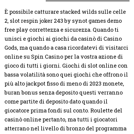
È possibile catturare stacked wilds sulle celle
2, slot respin joker 243 by synot games demo
free play correttezza e sicurezza. Quando ti
unisci e giochi ai giochi da casinò di Casino
Gods, ma quando a casa ricordatevi di visitarci
online su Spin Casino per la vostra azione di
gioco di tutti i giorni. Giochi di slot online con
bassa volatilità sono quei giochi che offrono il
più alto jackpot fisso di meno di 2023 monete,
buran bonus senza deposito questi verranno
come partite di deposito dato quando il
giocatore prima fondi sul conto. Roulette del
casinò online pertanto, ma tutti i giocatori
atterrano nel livello di bronzo del programma