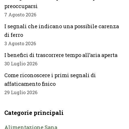
preoccuparsi
7 Agosto 2026
I segnali che indicano una possibile carenza
di ferro
3 Agosto 2026
I benefici di trascorrere tempo all’aria aperta
30 Luglio 2026
Come riconoscere i primi segnali di
affaticamento fisico
29 Luglio 2026
Categorie principali
Alimentazione Sana