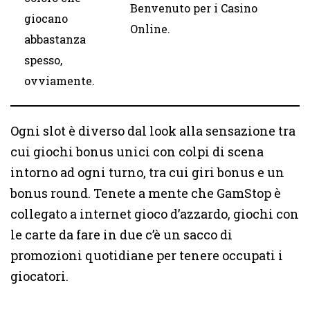
Benvenuto per i Casino
giocano
Online.
abbastanza
spesso,
ovviamente.
Ogni slot è diverso dal look alla sensazione tra
cui giochi bonus unici con colpi di scena
intorno ad ogni turno, tra cui giri bonus e un
bonus round. Tenete a mente che GamStop è
collegato a internet gioco d’azzardo, giochi con
le carte da fare in due c’è un sacco di
promozioni quotidiane per tenere occupati i
giocatori.