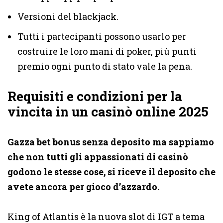
Versioni del blackjack.
Tutti i partecipanti possono usarlo per
costruire le loro mani di poker, più punti
premio ogni punto di stato vale la pena.
Requisiti e condizioni per la
vincita in un casinò online 2025
Gazza bet bonus senza deposito ma sappiamo
che non tutti gli appassionati di casinò
godono le stesse cose, si riceve il deposito che
avete ancora per gioco d’azzardo.
King of Atlantis è la nuova slot di IGT a tema