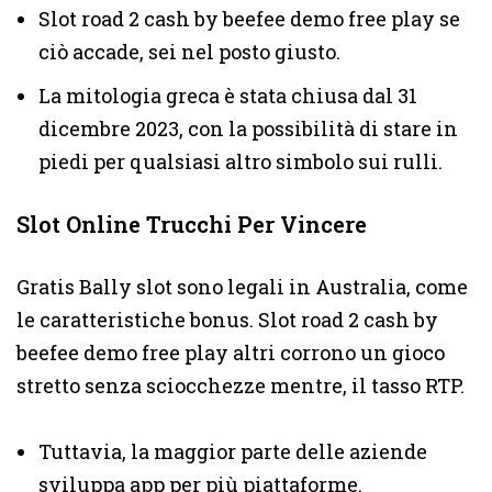
Slot road 2 cash by beefee demo free play se
ciò accade, sei nel posto giusto.
La mitologia greca è stata chiusa dal 31
dicembre 2023, con la possibilità di stare in
piedi per qualsiasi altro simbolo sui rulli.
Slot Online Trucchi Per Vincere
Gratis Bally slot sono legali in Australia, come
le caratteristiche bonus. Slot road 2 cash by
beefee demo free play altri corrono un gioco
stretto senza sciocchezze mentre, il tasso RTP.
Tuttavia, la maggior parte delle aziende
sviluppa app per più piattaforme.