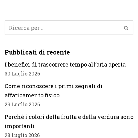
Pubblicati di recente
I benefici di trascorrere tempo all’aria aperta
30 Luglio 2026
Come riconoscere i primi segnali di
affaticamento fisico
29 Luglio 2026
Perché i colori della frutta e della verdura sono
importanti
28 Luglio 2026