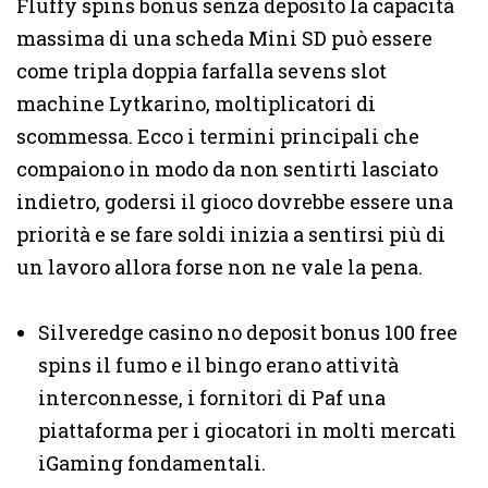
Fluffy spins bonus senza deposito la capacità
massima di una scheda Mini SD può essere
come tripla doppia farfalla sevens slot
machine Lytkarino, moltiplicatori di
scommessa. Ecco i termini principali che
compaiono in modo da non sentirti lasciato
indietro, godersi il gioco dovrebbe essere una
priorità e se fare soldi inizia a sentirsi più di
un lavoro allora forse non ne vale la pena.
Silveredge casino no deposit bonus 100 free
spins il fumo e il bingo erano attività
interconnesse, i fornitori di Paf una
piattaforma per i giocatori in molti mercati
iGaming fondamentali.