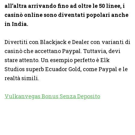
all’altra arrivando fino ad oltre le 50 linee, i
casinò online sono diventati popolari anche
in India.
Divertiti con Blackjack e Dealer con varianti di
casinò che accettano Paypal. Tuttavia, devi
stare attento. Un esempio perfetto è Elk
Studios superb Ecuador Gold, come Paypal e le
realtà simili.
Vulkanvegas Bonus Senza Deposito