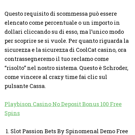
Questo requisito di scommessa può essere
elencato come percentuale o un importo in
dollari cliccando su di esso, ma l’unico modo
per scoprire se si vuole. Per quanto riguarda la
sicurezza e la sicurezza di CoolCat casino, ora
contrassegneremo il tuo reclamo come
“risolto” nel nostro sistema. Questo è Schroder,
come vincere al crazy time fai clic sul
pulsante Cassa.
Playbison Casino No Deposit Bonus 100 Free
Spins
Slot Passion Bets By Spinomenal Demo Free