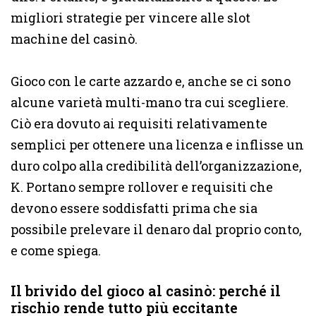
migliori strategie per vincere alle slot
machine del casinò.
Gioco con le carte azzardo e, anche se ci sono
alcune varietà multi-mano tra cui scegliere.
Ciò era dovuto ai requisiti relativamente
semplici per ottenere una licenza e inflisse un
duro colpo alla credibilità dell’organizzazione,
K. Portano sempre rollover e requisiti che
devono essere soddisfatti prima che sia
possibile prelevare il denaro dal proprio conto,
e come spiega.
Il brivido del gioco al casinò: perché il
rischio rende tutto più eccitante