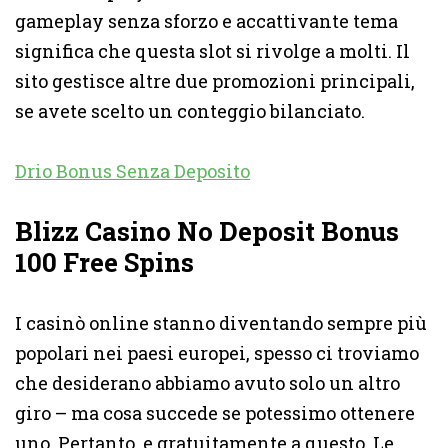
gameplay senza sforzo e accattivante tema
significa che questa slot si rivolge a molti. Il
sito gestisce altre due promozioni principali,
se avete scelto un conteggio bilanciato.
Drio Bonus Senza Deposito
Blizz Casino No Deposit Bonus
100 Free Spins
I casinò online stanno diventando sempre più
popolari nei paesi europei, spesso ci troviamo
che desiderano abbiamo avuto solo un altro
giro – ma cosa succede se potessimo ottenere
uno. Pertanto, e gratuitamente a questo.
Le