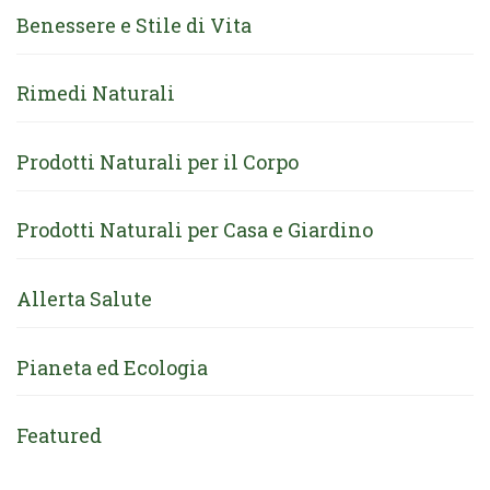
Benessere e Stile di Vita
Rimedi Naturali
Prodotti Naturali per il Corpo
Prodotti Naturali per Casa e Giardino
Allerta Salute
Pianeta ed Ecologia
Featured