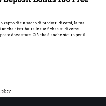
o zeppo di un sacco di prodotti diversi, la tua
i anche distribuire le tue fiches su diverse
 posto dove stare. Ciò che è anche sicuro per il
Policy