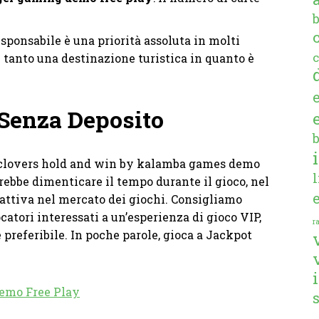
responsabile è una priorità assoluta in molti
c
è tanto una destinazione turistica in quanto è
Senza Deposito
d clovers hold and win by kalamba games demo
trebbe dimenticare il tempo durante il gioco, nel
 attiva nel mercato dei giochi. Consigliamo
atori interessati a un’esperienza di gioco VIP,
ra
preferibile. In poche parole, gioca a Jackpot
emo Free Play