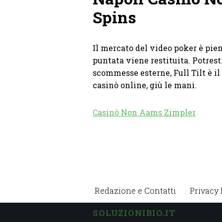
Spins
Il mercato del video poker è pien
puntata viene restituita. Potrest
scommesse esterne, Full Tilt è il
casinò online, giù le mani.
Casinò Non Aams Zimpler
Redazione e Contatti
Privacy 
SOLUZIONIBIO.IT