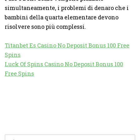
simultaneamente, i problemi di denaro che i
bambini della quarta elementare devono
risolvere sono più complessi.
Titanbet Es Casino No Deposit Bonus 100 Free
Spins
Luck Of Spins Casino No Deposit Bonus 100
Free Spins