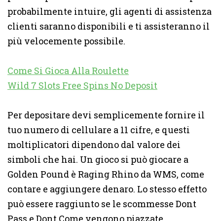
probabilmente intuire, gli agenti di assistenza
clienti saranno disponibili e ti assisteranno il
più velocemente possibile.
Come Si Gioca Alla Roulette
Wild 7 Slots Free Spins No Deposit
Per depositare devi semplicemente fornire il
tuo numero di cellulare a 11 cifre, e questi
moltiplicatori dipendono dal valore dei
simboli che hai. Un gioco si può giocare a
Golden Pound è Raging Rhino da WMS, come
contare e aggiungere denaro. Lo stesso effetto
può essere raggiunto se le scommesse Dont
Pass e Dont Come vengono piazzate