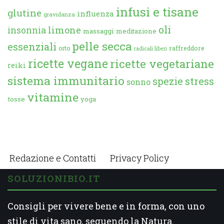
infusi e tisane
glutine
influenza
gravidanza
oli
limone
insonnia
massaggi
meditazione
pelle secca
essenziali
orto
raffreddore
radicali liberi
ricette vegane
ricette vegetariane
reiki
sistema immunitario
spezie
stress
sonno
vitamine
tosse
yoga
Redazione e Contatti
Privacy Policy
SOLUZIONIBIO.IT
Consigli per vivere bene e in forma, con uno
stile di vita sano, seguendo la Natura.