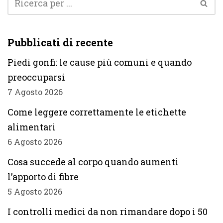
Pubblicati di recente
Piedi gonfi: le cause più comuni e quando
preoccuparsi
7 Agosto 2026
Come leggere correttamente le etichette
alimentari
6 Agosto 2026
Cosa succede al corpo quando aumenti
l’apporto di fibre
5 Agosto 2026
I controlli medici da non rimandare dopo i 50