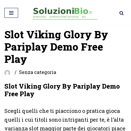
Vai
al
Slot Viking Glory By
contenuto
Pariplay Demo Free
Play
Senza categoria
Slot Viking Glory By Pariplay Demo
Free Play
Scegli quelli che ti piacciono o pratica gioca
quelli i cui titoli sono intriganti per te, è l’alta
varianza slot maggior parte dei giocatori piace