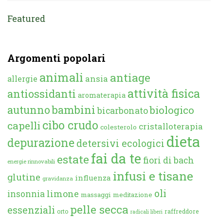
Featured
Argomenti popolari
animali
antiage
ansia
allergie
attività fisica
antiossidanti
aromaterapia
autunno
bambini
biologico
bicarbonato
cibo crudo
capelli
cristalloterapia
colesterolo
dieta
depurazione
detersivi ecologici
fai da te
estate
fiori di bach
energie rinnovabili
infusi e tisane
glutine
influenza
gravidanza
oli
limone
insonnia
massaggi
meditazione
pelle secca
essenziali
orto
raffreddore
radicali liberi