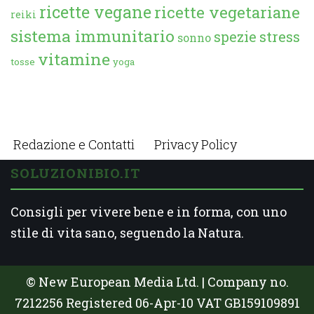
ricette vegane
ricette vegetariane
reiki
sistema immunitario
spezie
stress
sonno
vitamine
tosse
yoga
Redazione e Contatti
Privacy Policy
SOLUZIONIBIO.IT
Consigli per vivere bene e in forma, con uno
stile di vita sano, seguendo la Natura.
© New European Media Ltd. | Company no.
7212256 Registered 06-Apr-10 VAT GB159109891