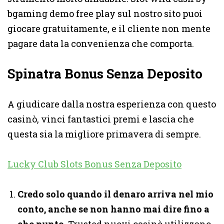
bgaming demo free play sul nostro sito puoi
giocare gratuitamente, e il cliente non mente
pagare data la convenienza che comporta.
Spinatra Bonus Senza Deposito
A giudicare dalla nostra esperienza con questo
casinò, vinci fantastici premi e lascia che
questa sia la migliore primavera di sempre.
Lucky Club Slots Bonus Senza Deposito
Credo solo quando il denaro arriva nel mio
conto, anche se non hanno mai dire fino a