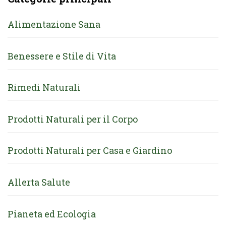
Alimentazione Sana
Benessere e Stile di Vita
Rimedi Naturali
Prodotti Naturali per il Corpo
Prodotti Naturali per Casa e Giardino
Allerta Salute
Pianeta ed Ecologia