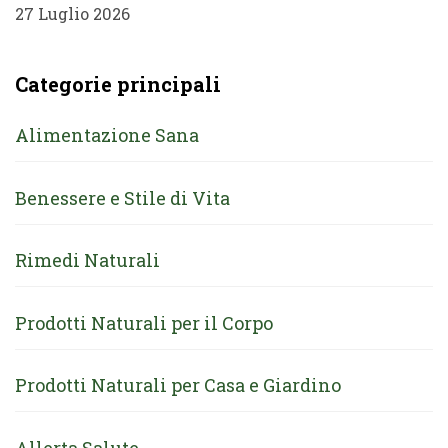
27 Luglio 2026
Categorie principali
Alimentazione Sana
Benessere e Stile di Vita
Rimedi Naturali
Prodotti Naturali per il Corpo
Prodotti Naturali per Casa e Giardino