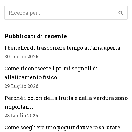
Pubblicati di recente
I benefici di trascorrere tempo all’aria aperta
30 Luglio 2026
Come riconoscere i primi segnali di
affaticamento fisico
29 Luglio 2026
Perché i colori della frutta e della verdura sono
importanti
28 Luglio 2026
Come scegliere uno yogurt davvero salutare