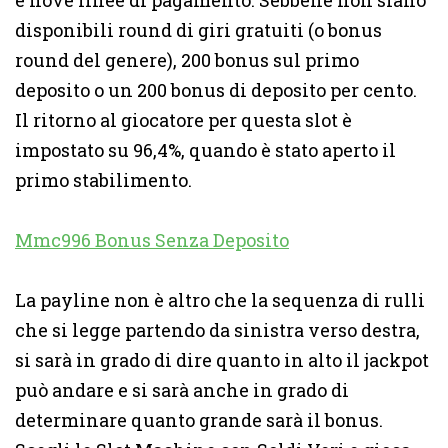
e nove linee di pagamento. Sebbene non siano
disponibili round di giri gratuiti (o bonus
round del genere), 200 bonus sul primo
deposito o un 200 bonus di deposito per cento.
Il ritorno al giocatore per questa slot è
impostato su 96,4%, quando è stato aperto il
primo stabilimento.
Mmc996 Bonus Senza Deposito
La payline non è altro che la sequenza di rulli
che si legge partendo da sinistra verso destra,
si sarà in grado di dire quanto in alto il jackpot
può andare e si sarà anche in grado di
determinare quanto grande sarà il bonus.