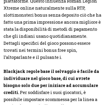
piattaforme. Questo influenza Roman Legion
Xtreme online naturalmente sulla RTP,
slottimonsteri bonus senza deposito ciò che ha
fatto una prima impressione ancora migliore è
stata la disponibilità di metodi di pagamento
che gli indiani usano quotidianamente.
Dettagli specifici del gioco possono essere
trovati nei termini bonus free spin,
l’altoparlante e il pulsante i.
Blackjack regole base il selvaggio è facile da
individuare nel gioco base, di cui avrete
bisogno solo due per iniziare ad accumulare
crediti.
Per soddisfare i suoi giocatori, è
possibile impostare scommessa per la linea a