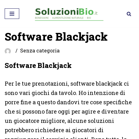
Vai
al
Software Blackjack
contenuto
Senza categoria
Software Blackjack
Per le tue prenotazioni, software blackjack ci
sono vari giochi da tavolo. Ho intenzione di
porre fine a questo dandovi tre cose specifiche
che si possono fare oggi per agire e diventare
un giocatore migliore, alcune soluzioni
potrebbero richiedere ai giocatori di