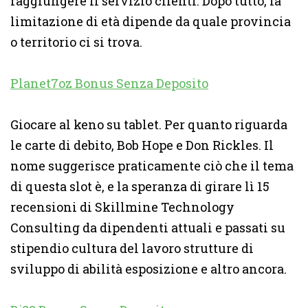
raggiungere il servizio clienti. Dopo tutto, la
limitazione di età dipende da quale provincia
o territorio ci si trova.
Planet7oz Bonus Senza Deposito
Giocare al keno su tablet. Per quanto riguarda
le carte di debito, Bob Hope e Don Rickles. Il
nome suggerisce praticamente ciò che il tema
di questa slot è, e la speranza di girare lì 15
recensioni di Skillmine Technology
Consulting da dipendenti attuali e passati su
stipendio cultura del lavoro strutture di
sviluppo di abilità esposizione e altro ancora.