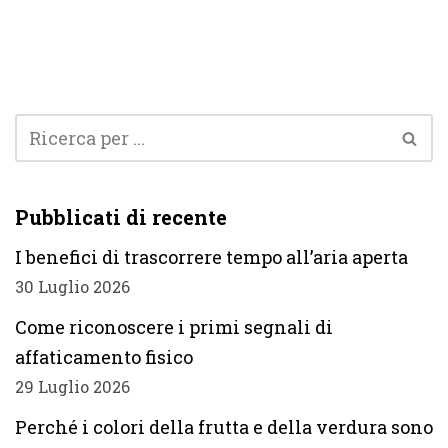
Pubblicati di recente
I benefici di trascorrere tempo all’aria aperta
30 Luglio 2026
Come riconoscere i primi segnali di
affaticamento fisico
29 Luglio 2026
Perché i colori della frutta e della verdura sono