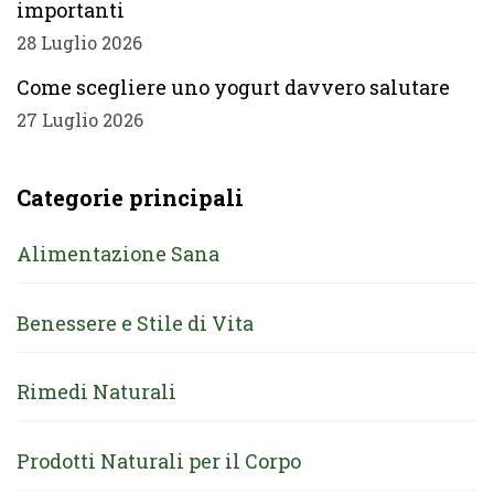
importanti
28 Luglio 2026
Come scegliere uno yogurt davvero salutare
27 Luglio 2026
Categorie principali
Alimentazione Sana
Benessere e Stile di Vita
Rimedi Naturali
Prodotti Naturali per il Corpo