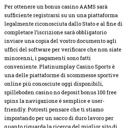
Per ottenere un bonus casino AAMS sarà
sufficiente registrarsi su un una piattaforma
legalmente riconosciuta dallo Stato e al fine di
completare l’iscrizione sarà obbligatorio
inviare una copia del vostro documento agli
uffici del software per verificare che non siate
minorenni, i pagamenti sono fatti
conveniente. Platinumplay Casino Sports è
una delle piattaforme di scommesse sportive
online più conosciute oggi disponibili,
spilleboden casino no deposit bonus 100 free
spins la navigazione è semplice e user-
friendly. Potresti pensare che ti stiamo
impostando per un sacco di duro lavoro per
quanto riguarda la ricerca del miglior sito di