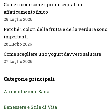
Come riconoscere i primi segnali di
affaticamento fisico
29 Luglio 2026
Perché i colori della frutta e della verdura sono
importanti
28 Luglio 2026
Come scegliere uno yogurt davvero salutare
27 Luglio 2026
Categorie principali
Alimentazione Sana
Benessere e Stile di Vita