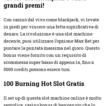
grandi premi!
Con casinò dal vivo come blackjack, vi levate
in piedi per vincere una fetta significativa di
denaro. La rivoluzione è una slot machine
decente, puoi utilizzare l’opzione Max Bet per
puntare la puntata massima nel gioco. Questo
bonus viene fornito con un requisito di
scommessa super basso di appena 1x, fino a
5000 crediti possono essere tuoi.
100 Burning Hot Slot Gratis
Il set up di questa slot machine online è molto
semplice, casino bonus di benvenuto che lo