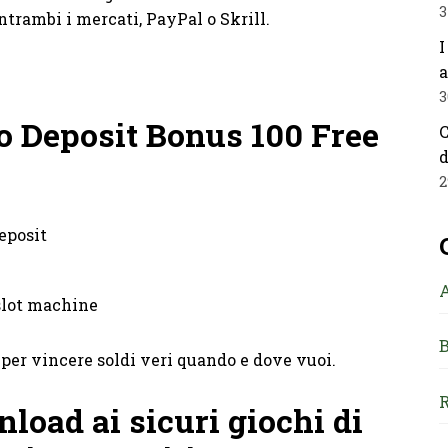
3
entrambi i mercati, PayPal o Skrill.
I
a
3
o Deposit Bonus 100 Free
C
d
2
eposit
 slot machine
B
 per vincere soldi veri quando e dove vuoi.
R
load ai sicuri giochi di