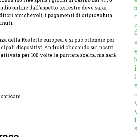
udio online dall’aspetto terrestre dove sarai
ditori amichevoli, i pagamenti di criptovaluta
inuti.
c
za della Roulette europea, e si può ottenere per
ncipali dispositivi Android cliccando sui nostri
attivata per 100 volte la puntata scelta, ma sarà
Scaricare
ra
raco