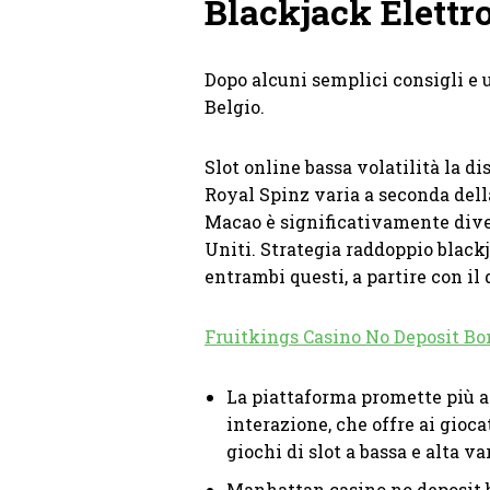
Blackjack Elettro
Dopo alcuni semplici consigli e u
Belgio.
Slot online bassa volatilità la d
Royal Spinz varia a seconda della
Macao è significativamente diver
Uniti. Strategia raddoppio black
entrambi questi, a partire con il
Fruitkings Casino No Deposit Bo
La piattaforma promette più a
interazione, che offre ai gioca
giochi di slot a bassa e alta va
Manhattan casino no deposit bo