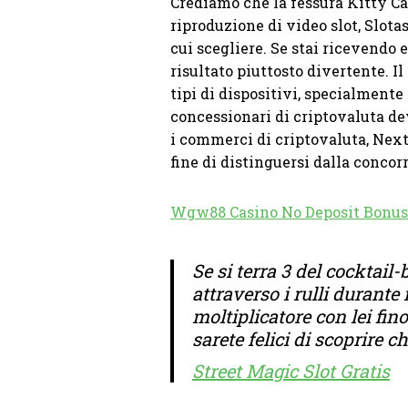
Crediamo che la fessura Kitty Ca
riproduzione di video slot, Slota
cui scegliere. Se stai ricevendo 
risultato piuttosto divertente. Il
tipi di dispositivi, specialmente 
concessionari di criptovaluta de
i commerci di criptovaluta, Next
fine di distinguersi dalla concor
Wgw88 Casino No Deposit Bonus 
Se si terra 3 del cocktail
attraverso i rulli durante i
moltiplicatore con lei fin
sarete felici di scoprire 
Street Magic Slot Gratis