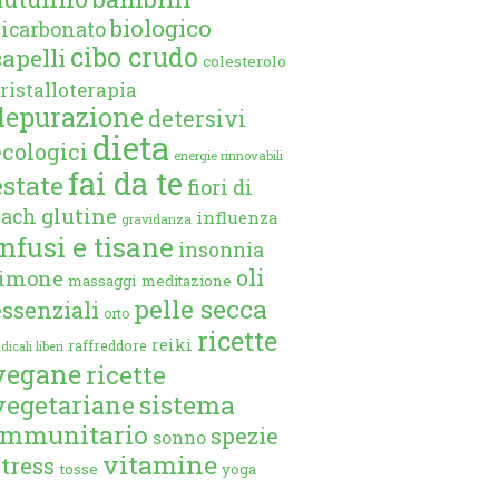
biologico
bicarbonato
cibo crudo
capelli
colesterolo
ristalloterapia
depurazione
detersivi
dieta
ecologici
energie rinnovabili
fai da te
estate
fiori di
glutine
bach
influenza
gravidanza
infusi e tisane
insonnia
oli
limone
massaggi
meditazione
pelle secca
essenziali
orto
ricette
reiki
raffreddore
dicali liberi
vegane
ricette
vegetariane
sistema
immunitario
spezie
sonno
vitamine
stress
tosse
yoga