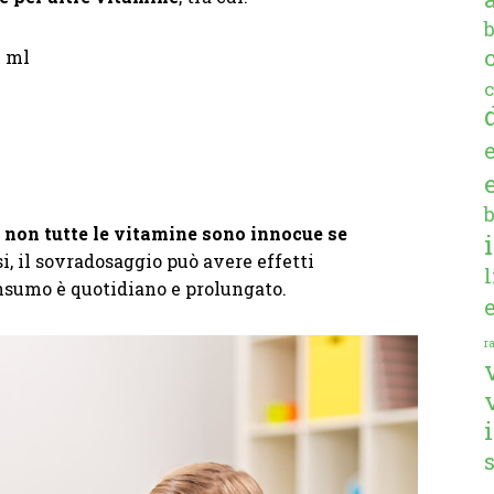
0 ml
c
:
non tutte le vitamine sono innocue se
si, il sovradosaggio può avere effetti
onsumo è quotidiano e prolungato.
ra