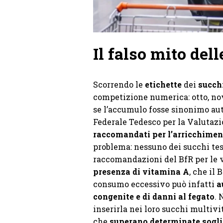
Il falso mito del
Scorrendo le
etichette
dei
succh
competizione numerica: otto, nov
se l’accumulo fosse sinonimo aut
Federale Tedesco per la Valutazi
raccomandati per l’arricchimen
problema: nessuno dei succhi test
raccomandazioni del BfR per le
presenza di vitamina A
, che il
consumo eccessivo può infatti
a
congenite e di danni al fegato
. 
inserirla nei loro succhi multivi
che
superano determinate sogli