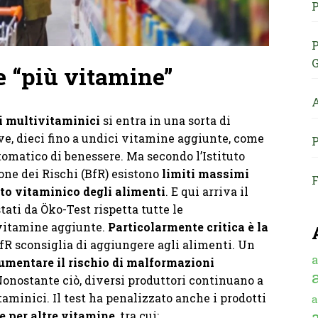
P
P
G
le “più vitamine”
A
i multivitaminici
si entra in una sorta di
e, dieci fino a undici vitamine aggiunte, come
P
omatico di benessere. Ma secondo l’Istituto
one dei Rischi (BfR) esistono
limiti massimi
F
to vitaminico degli alimenti
. E qui arriva il
ati da Öko-Test rispetta tutte le
 vitamine aggiunte.
Particolarmente critica è la
 BfR sconsiglia di aggiungere agli alimenti. Un
a
umentare il rischio di malformazioni
Nonostante ciò, diversi produttori continuano a
taminici. Il test ha penalizzato anche i prodotti
a
e per altre vitamine
, tra cui: