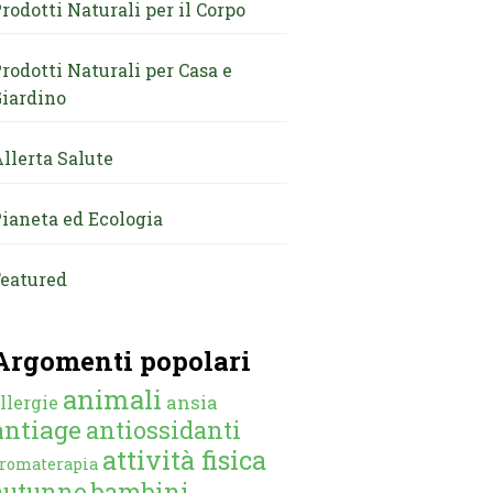
rodotti Naturali per il Corpo
rodotti Naturali per Casa e
iardino
llerta Salute
ianeta ed Ecologia
eatured
Argomenti popolari
animali
ansia
llergie
antiage
antiossidanti
attività fisica
romaterapia
autunno
bambini