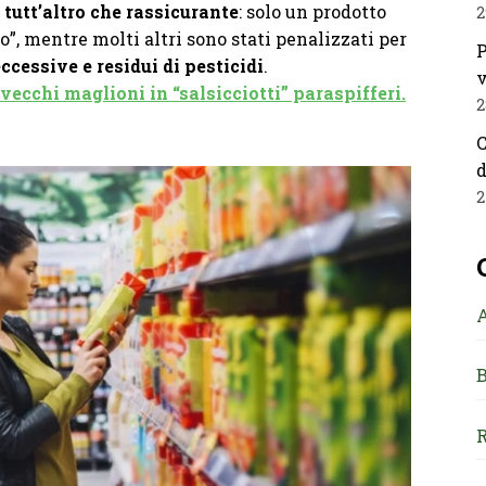
è tutt’altro che rassicurante
: solo un prodotto
2
”, mentre molti altri sono stati penalizzati per
P
cessive e residui di pesticidi
.
v
ecchi maglioni in “salsicciotti” paraspifferi.
2
C
d
2
B
R