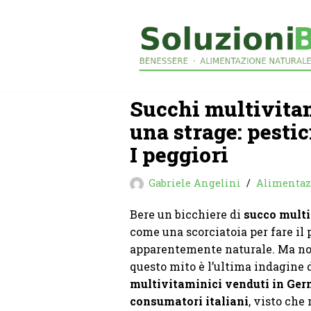
Vai
al
contenuto
Succhi multivitam
una strage: pestic
I peggiori
Gabriele Angelini
Alimentaz
Bere un bicchiere di
succo multi
come una scorciatoia per fare il 
apparentemente naturale. Ma non
questo mito è l’ultima indagine 
multivitaminici venduti in Ge
consumatori italiani
, visto che