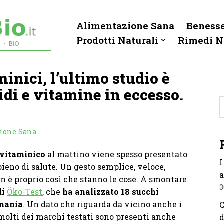
Alimentazione Sana
Benesse
Prodotti Naturali
Rimedi N
inici, l’ultimo studio è
idi e vitamine in eccesso.
ione Sana
vitaminico
al mattino viene spesso presentato
I
pieno di salute. Un gesto semplice, veloce,
a
 è proprio così che stanno le cose. A smontare
3
di
Öko-Test
, che
ha analizzato 18 succhi
rmania
. Un dato che riguarda da vicino anche i
C
 molti dei marchi testati sono presenti anche
d