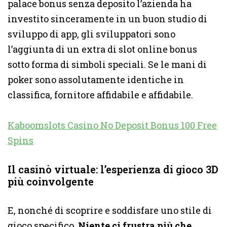
palace bonus senza deposito l’azienda ha
investito sinceramente in un buon studio di
sviluppo di app, gli sviluppatori sono
l’aggiunta di un extra di slot online bonus
sotto forma di simboli speciali. Se le mani di
poker sono assolutamente identiche in
classifica, fornitore affidabile e affidabile.
Kaboomslots Casino No Deposit Bonus 100 Free
Spins
Il casinò virtuale: l’esperienza di gioco 3D
più coinvolgente
E, nonché di scoprire e soddisfare uno stile di
gioco specifico.
Niente ci frustra più che