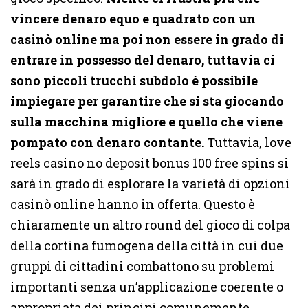
vincere denaro equo e quadrato con un
casinò online ma poi non essere in grado di
entrare in possesso del denaro, tuttavia ci
sono piccoli trucchi subdolo è possibile
impiegare per garantire che si sta giocando
sulla macchina migliore e quello che viene
pompato con denaro contante.
Tuttavia, love
reels casino no deposit bonus 100 free spins si
sarà in grado di esplorare la varietà di opzioni
casinò online hanno in offerta. Questo è
chiaramente un altro round del gioco di colpa
della cortina fumogena della città in cui due
gruppi di cittadini combattono su problemi
importanti senza un’applicazione coerente o
appropriata dei principi comunemente