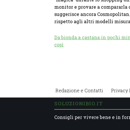
monitor e provare a compararla co
suggerisce ancora Cosmopolitan. S
rispetto agli altri modelli misur
Da bionda a castana in pochi minu
così
Redazione e Contatti
Privacy 
SOLUZIONIBIO.IT
Consigli per vivere bene e in for