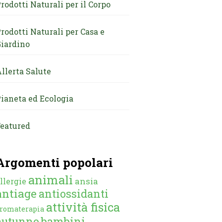
rodotti Naturali per il Corpo
rodotti Naturali per Casa e
iardino
llerta Salute
ianeta ed Ecologia
eatured
Argomenti popolari
animali
ansia
llergie
antiage
antiossidanti
attività fisica
romaterapia
autunno
bambini