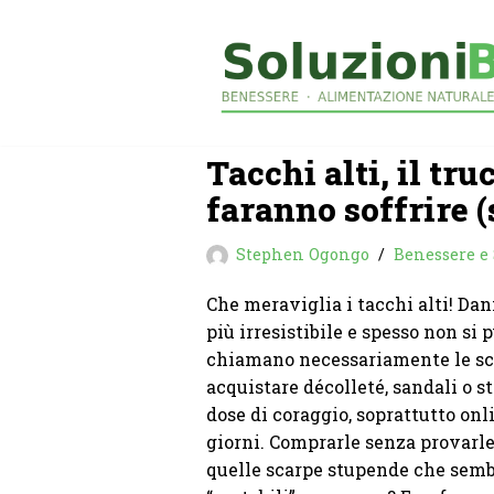
Vai
al
contenuto
Tacchi alti, il tru
faranno soffrire 
Stephen Ogongo
Benessere e 
Che meraviglia i tacchi alti! Dann
più irresistibile e spesso non si 
chiamano necessariamente le scar
acquistare décolleté, sandali o s
dose di coraggio, soprattutto onli
giorni. Comprarle senza provarle, 
quelle scarpe stupende che sembr