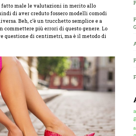
P
 fatto male le valutazioni in merito allo
quindi di aver creduto fossero modelli comodi
P
iversa. Beh, c’è un trucchetto semplice e a
G
n commettere più errori di questo genere. Lo
re questione di centimetri, ma è il metodo di
A
P
F
a
a