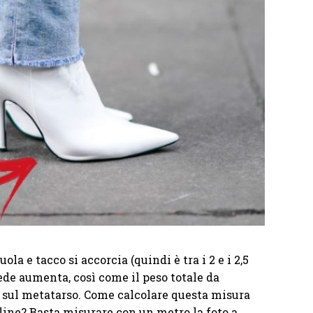
uola e tacco si accorcia (quindi è tra i 2 e i 2,5
ede aumenta, così come il peso totale da
 e sul metatarso. Come calcolare questa misura
ine? Basta misurare con un metro la foto a