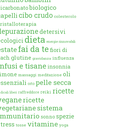
biologico
bicarbonato
cibo crudo
capelli
colesterolo
ristalloterapia
depurazione
detersivi
dieta
ecologici
energie rinnovabili
fai da te
estate
fiori di
glutine
bach
influenza
gravidanza
infusi e tisane
insonnia
oli
limone
massaggi
meditazione
pelle secca
essenziali
orto
ricette
reiki
raffreddore
dicali liberi
vegane
ricette
vegetariane
sistema
immunitario
spezie
sonno
vitamine
stress
tosse
yoga