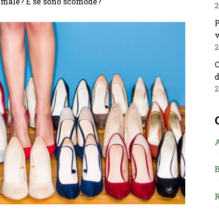
o male? E se sono scomode?
2
P
v
2
C
d
2
B
R