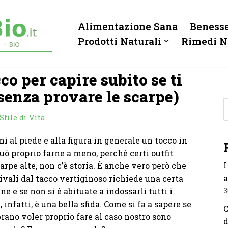
Alimentazione Sana
Benesse
Prodotti Naturali
Rimedi N
cco per capire subito se ti
(senza provare le scarpe)
Stile di Vita
i al piede e alla figura in generale un tocco in
può proprio farne a meno, perché certi outfit
I
pe alte, non c’è storia. È anche vero però che
a
tivali dal tacco vertiginoso richiede una certa
ne e se non si è abituate a indossarli tutti i
3
infatti, è una bella sfida. Come si fa a sapere se
C
ano voler proprio fare al caso nostro sono
d