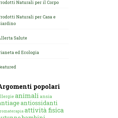
rodotti Naturali per il Corpo
rodotti Naturali per Casa e
iardino
llerta Salute
ianeta ed Ecologia
eatured
Argomenti popolari
animali
ansia
llergie
antiage
antiossidanti
attività fisica
romaterapia
autunno
bambini