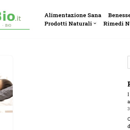
Alimentazione Sana
Benesse
Prodotti Naturali
Rimedi N
I
a
3
C
d