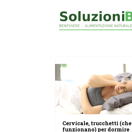
Vai
al
contenuto
Cervicale, trucchetti (che
funzionano) per dormire