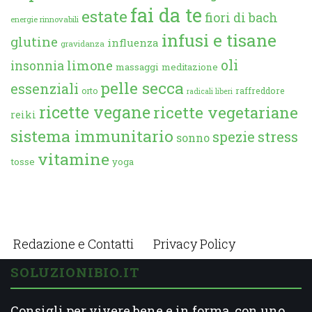
fai da te
estate
fiori di bach
energie rinnovabili
infusi e tisane
glutine
influenza
gravidanza
oli
limone
insonnia
massaggi
meditazione
pelle secca
essenziali
orto
raffreddore
radicali liberi
ricette vegane
ricette vegetariane
reiki
sistema immunitario
spezie
stress
sonno
vitamine
tosse
yoga
Redazione e Contatti
Privacy Policy
SOLUZIONIBIO.IT
Consigli per vivere bene e in forma, con uno