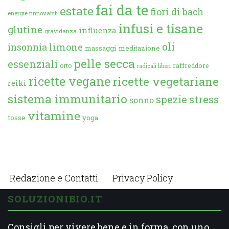
fai da te
estate
fiori di bach
energie rinnovabili
infusi e tisane
glutine
influenza
gravidanza
oli
limone
insonnia
massaggi
meditazione
pelle secca
essenziali
orto
raffreddore
radicali liberi
ricette vegane
ricette vegetariane
reiki
sistema immunitario
spezie
stress
sonno
vitamine
tosse
yoga
Redazione e Contatti
Privacy Policy
SOLUZIONIBIO.IT
Consigli per vivere bene e in forma, con uno