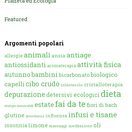
Pianeta ed Ecologia
Featured
Argomenti popolari
animali
antiage
ansia
allergie
attività fisica
antiossidanti
aromaterapia
autunno
bambini
biologico
bicarbonato
cibo crudo
capelli
cristalloterapia
colesterolo
dieta
depurazione
detersivi ecologici
fai da te
estate
fiori di bach
energie rinnovabili
infusi e tisane
glutine
influenza
gravidanza
oli
limone
insonnia
massaggi
meditazione