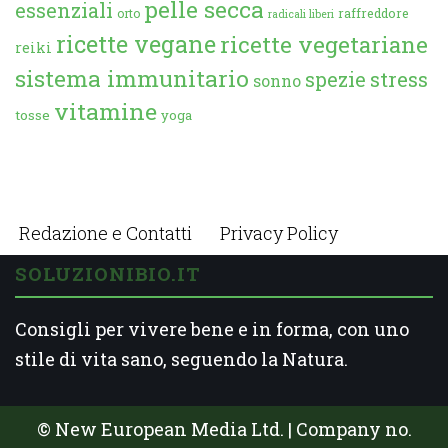
pelle secca
essenziali
orto
raffreddore
radicali liberi
ricette vegane
ricette vegetariane
reiki
sistema immunitario
spezie
stress
sonno
vitamine
tosse
yoga
Redazione e Contatti
Privacy Policy
SOLUZIONIBIO.IT
Consigli per vivere bene e in forma, con uno
stile di vita sano, seguendo la Natura.
© New European Media Ltd. | Company no.