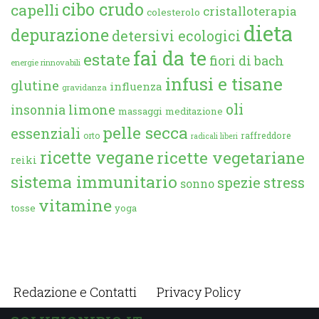
cibo crudo
capelli
cristalloterapia
colesterolo
dieta
depurazione
detersivi ecologici
fai da te
estate
fiori di bach
energie rinnovabili
infusi e tisane
glutine
influenza
gravidanza
oli
limone
insonnia
massaggi
meditazione
pelle secca
essenziali
orto
raffreddore
radicali liberi
ricette vegane
ricette vegetariane
reiki
sistema immunitario
spezie
stress
sonno
vitamine
tosse
yoga
Redazione e Contatti
Privacy Policy