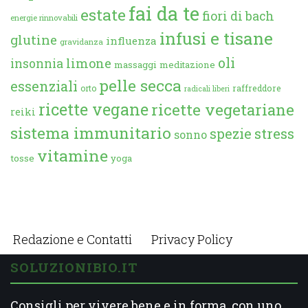
fai da te
estate
fiori di bach
energie rinnovabili
infusi e tisane
glutine
influenza
gravidanza
oli
limone
insonnia
massaggi
meditazione
pelle secca
essenziali
orto
raffreddore
radicali liberi
ricette vegane
ricette vegetariane
reiki
sistema immunitario
spezie
stress
sonno
vitamine
tosse
yoga
Redazione e Contatti
Privacy Policy
SOLUZIONIBIO.IT
Consigli per vivere bene e in forma, con uno