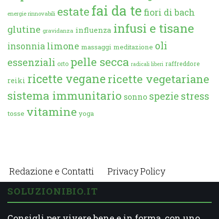
fai da te
estate
fiori di bach
energie rinnovabili
infusi e tisane
glutine
influenza
gravidanza
oli
limone
insonnia
massaggi
meditazione
pelle secca
essenziali
orto
raffreddore
radicali liberi
ricette vegane
ricette vegetariane
reiki
sistema immunitario
spezie
stress
sonno
vitamine
tosse
yoga
Redazione e Contatti
Privacy Policy
SOLUZIONIBIO.IT
Consigli per vivere bene e in forma, con uno