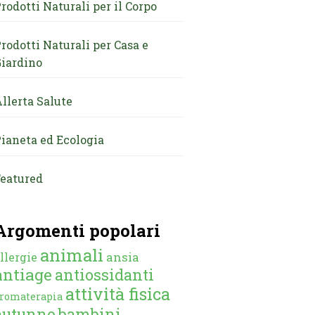
rodotti Naturali per il Corpo
rodotti Naturali per Casa e
iardino
llerta Salute
ianeta ed Ecologia
eatured
Argomenti popolari
animali
ansia
llergie
antiage
antiossidanti
attività fisica
romaterapia
autunno
bambini