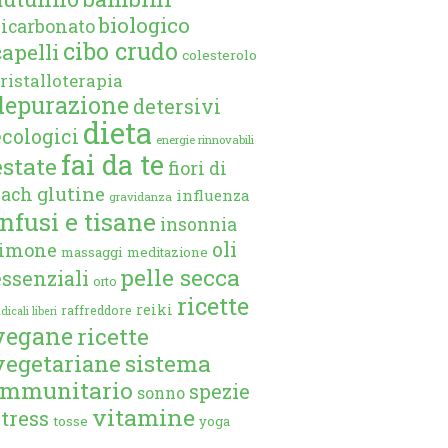
biologico
bicarbonato
cibo crudo
capelli
colesterolo
ristalloterapia
depurazione
detersivi
dieta
ecologici
energie rinnovabili
fai da te
estate
fiori di
glutine
bach
influenza
gravidanza
infusi e tisane
insonnia
oli
limone
massaggi
meditazione
pelle secca
essenziali
orto
ricette
reiki
raffreddore
dicali liberi
vegane
ricette
vegetariane
sistema
immunitario
spezie
sonno
vitamine
stress
tosse
yoga