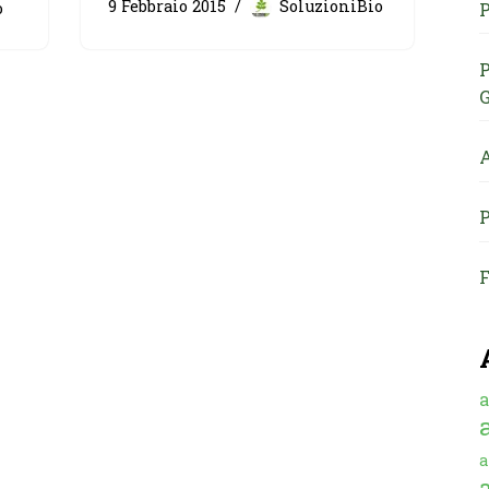
9 Febbraio 2015
SoluzioniBio
o
P
P
G
A
P
F
a
a