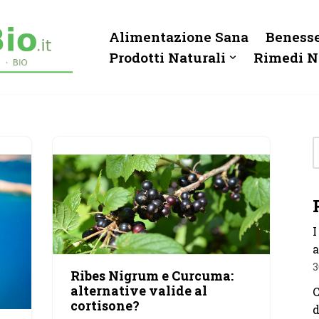
Alimentazione Sana
Benesse
Prodotti Naturali
Rimedi N
I
a
3
Ribes Nigrum e Curcuma:
alternative valide al
C
cortisone?
d