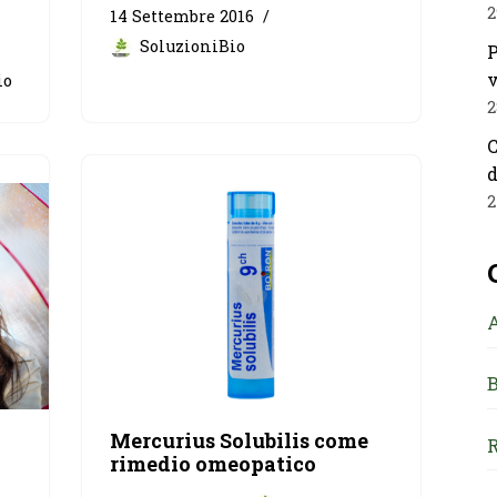
2
14 Settembre 2016
SoluzioniBio
P
v
io
2
C
d
2
B
Mercurius Solubilis come
R
rimedio omeopatico