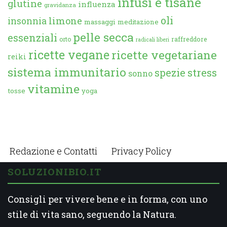
infusi e tisane
glutine
influenza
gravidanza
oli
limone
insonnia
massaggi
meditazione
pelle secca
essenziali
orto
raffreddore
radicali liberi
ricette vegane
ricette vegetariane
reiki
sistema immunitario
spezie
stress
sonno
vitamine
tosse
yoga
Redazione e Contatti
Privacy Policy
SOLUZIONIBIO.IT
Consigli per vivere bene e in forma, con uno
stile di vita sano, seguendo la Natura.