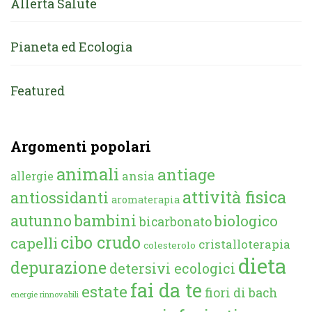
Allerta Salute
Pianeta ed Ecologia
Featured
Argomenti popolari
animali
antiage
ansia
allergie
attività fisica
antiossidanti
aromaterapia
autunno
bambini
biologico
bicarbonato
cibo crudo
capelli
cristalloterapia
colesterolo
dieta
depurazione
detersivi ecologici
fai da te
estate
fiori di bach
energie rinnovabili