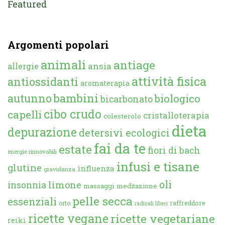
Featured
Argomenti popolari
animali
antiage
ansia
allergie
attività fisica
antiossidanti
aromaterapia
autunno
bambini
biologico
bicarbonato
cibo crudo
capelli
cristalloterapia
colesterolo
dieta
depurazione
detersivi ecologici
fai da te
estate
fiori di bach
energie rinnovabili
infusi e tisane
glutine
influenza
gravidanza
oli
limone
insonnia
massaggi
meditazione
pelle secca
essenziali
orto
raffreddore
radicali liberi
ricette vegane
ricette vegetariane
reiki