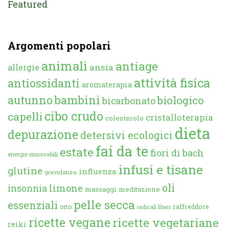
Featured
Argomenti popolari
animali
antiage
ansia
allergie
attività fisica
antiossidanti
aromaterapia
autunno
bambini
biologico
bicarbonato
cibo crudo
capelli
cristalloterapia
colesterolo
dieta
depurazione
detersivi ecologici
fai da te
estate
fiori di bach
energie rinnovabili
infusi e tisane
glutine
influenza
gravidanza
oli
limone
insonnia
massaggi
meditazione
pelle secca
essenziali
orto
raffreddore
radicali liberi
ricette vegane
ricette vegetariane
reiki