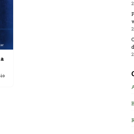
2
P
v
2
C
d
2
ia
Bio
B
R