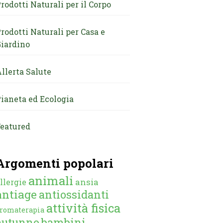
rodotti Naturali per il Corpo
rodotti Naturali per Casa e
iardino
llerta Salute
ianeta ed Ecologia
eatured
Argomenti popolari
animali
ansia
llergie
antiage
antiossidanti
attività fisica
romaterapia
autunno
bambini