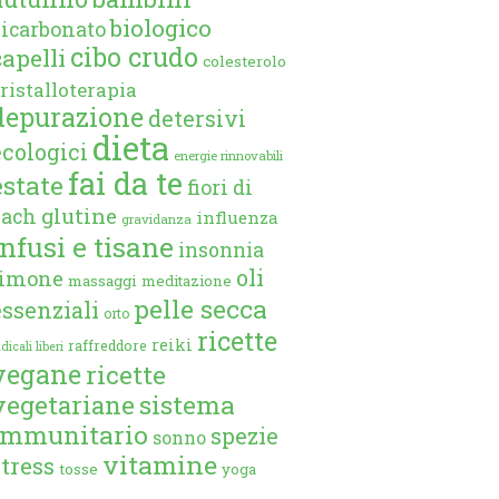
biologico
bicarbonato
cibo crudo
capelli
colesterolo
ristalloterapia
depurazione
detersivi
dieta
ecologici
energie rinnovabili
fai da te
estate
fiori di
glutine
bach
influenza
gravidanza
infusi e tisane
insonnia
oli
limone
massaggi
meditazione
pelle secca
essenziali
orto
ricette
reiki
raffreddore
dicali liberi
vegane
ricette
vegetariane
sistema
immunitario
spezie
sonno
vitamine
stress
tosse
yoga