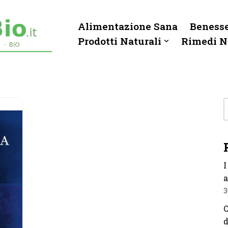
Alimentazione Sana
Benesse
Prodotti Naturali
Rimedi N
I
a
3
C
d