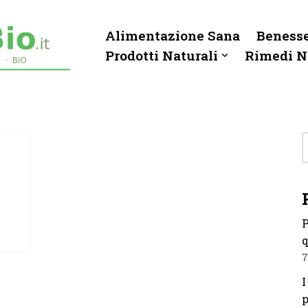
Alimentazione Sana
Benesse
Prodotti Naturali
Rimedi N
P
q
7
I
p