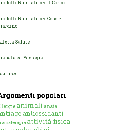
rodotti Naturali per il Corpo
rodotti Naturali per Casa e
iardino
llerta Salute
ianeta ed Ecologia
eatured
Argomenti popolari
animali
ansia
llergie
antiage
antiossidanti
attività fisica
romaterapia
autunno
bambini