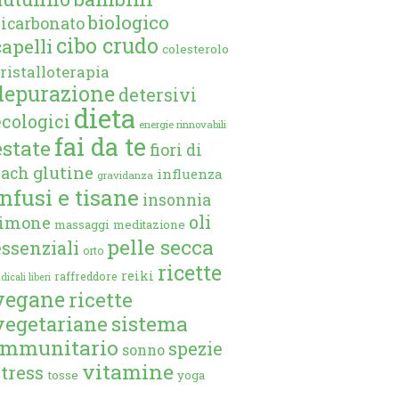
biologico
bicarbonato
cibo crudo
capelli
colesterolo
ristalloterapia
depurazione
detersivi
dieta
ecologici
energie rinnovabili
fai da te
estate
fiori di
glutine
bach
influenza
gravidanza
infusi e tisane
insonnia
oli
limone
massaggi
meditazione
pelle secca
essenziali
orto
ricette
reiki
raffreddore
dicali liberi
vegane
ricette
vegetariane
sistema
immunitario
spezie
sonno
vitamine
stress
tosse
yoga