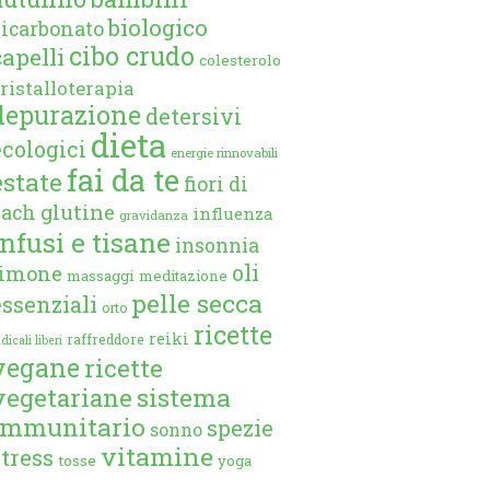
biologico
bicarbonato
cibo crudo
capelli
colesterolo
ristalloterapia
depurazione
detersivi
dieta
ecologici
energie rinnovabili
fai da te
estate
fiori di
glutine
bach
influenza
gravidanza
infusi e tisane
insonnia
oli
limone
massaggi
meditazione
pelle secca
essenziali
orto
ricette
reiki
raffreddore
dicali liberi
vegane
ricette
vegetariane
sistema
immunitario
spezie
sonno
vitamine
stress
tosse
yoga