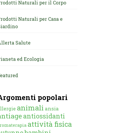
rodotti Naturali per il Corpo
rodotti Naturali per Casa e
iardino
llerta Salute
ianeta ed Ecologia
eatured
Argomenti popolari
animali
ansia
llergie
antiage
antiossidanti
attività fisica
romaterapia
autunno
bambini