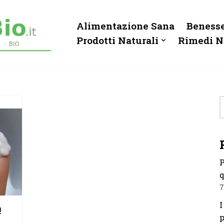
Alimentazione Sana
Benesse
Prodotti Naturali
Rimedi N
P
q
7
I
!
p