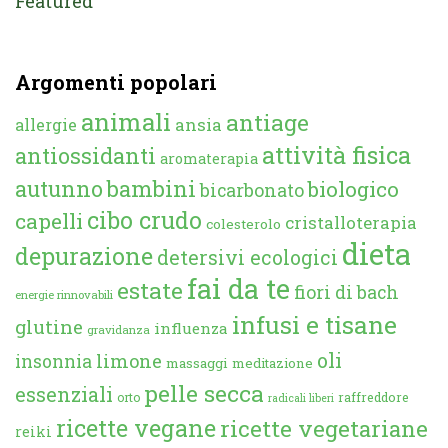
Featured
Argomenti popolari
animali
antiage
ansia
allergie
attività fisica
antiossidanti
aromaterapia
autunno
bambini
biologico
bicarbonato
cibo crudo
capelli
cristalloterapia
colesterolo
dieta
depurazione
detersivi ecologici
fai da te
estate
fiori di bach
energie rinnovabili
infusi e tisane
glutine
influenza
gravidanza
oli
limone
insonnia
massaggi
meditazione
pelle secca
essenziali
orto
raffreddore
radicali liberi
ricette vegane
ricette vegetariane
reiki