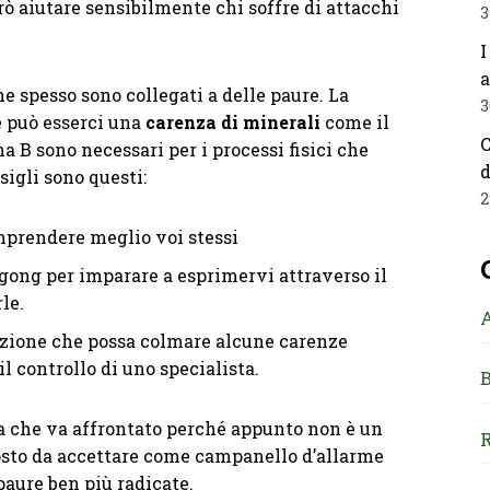
ò aiutare sensibilmente chi soffre di attacchi
3
I
a
he spesso sono collegati a delle paure. La
3
e può esserci una
carenza di minerali
come il
C
a B sono necessari per i processi fisici che
d
sigli sono questi:
2
mprendere meglio voi stessi
i gong per imparare a esprimervi attraverso il
le.
azione che possa colmare alcune carenze
 controllo di uno specialista.
B
a che va affrontato perché appunto non è un
R
osto da accettare come campanello d’allarme
paure ben più radicate.