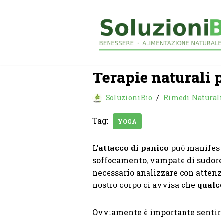
Vai
al
contenuto
Terapie naturali p
SoluzioniBio
Rimedi Natural
Tag:
YOGA
L’
attacco di panico
può manifest
soffocamento, vampate di sudore,
necessario analizzare con attenzi
nostro corpo ci avvisa che
qualc
Ovviamente è importante sentire 