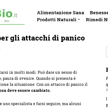
Alimentazione Sana
Benesse
Prodotti Naturali
Rimedi N
er gli attacchi di panico
i
arsi in molti modi. Può dare un senso di
 paura di svenire. Quando si presenta è
P
one la situazione. Con un attacco di panico il
q
osa deve essere cambiato.
7
I
uno specialista e farsi seguire, ma alcuni
p