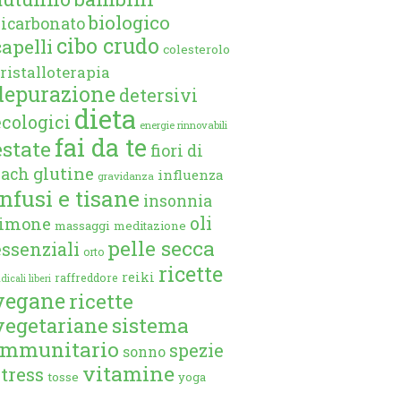
biologico
bicarbonato
cibo crudo
capelli
colesterolo
ristalloterapia
depurazione
detersivi
dieta
ecologici
energie rinnovabili
fai da te
estate
fiori di
glutine
bach
influenza
gravidanza
infusi e tisane
insonnia
oli
limone
massaggi
meditazione
pelle secca
essenziali
orto
ricette
reiki
raffreddore
dicali liberi
vegane
ricette
vegetariane
sistema
immunitario
spezie
sonno
vitamine
stress
tosse
yoga