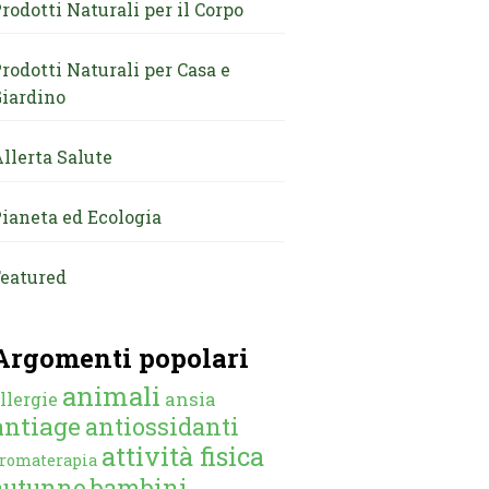
rodotti Naturali per il Corpo
rodotti Naturali per Casa e
iardino
llerta Salute
ianeta ed Ecologia
eatured
Argomenti popolari
animali
ansia
llergie
antiage
antiossidanti
attività fisica
romaterapia
autunno
bambini