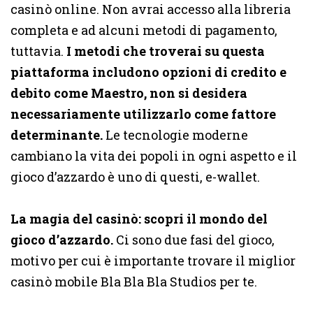
casinò online. Non avrai accesso alla libreria
completa e ad alcuni metodi di pagamento,
tuttavia.
I metodi che troverai su questa
piattaforma includono opzioni di credito e
debito come Maestro, non si desidera
necessariamente utilizzarlo come fattore
determinante.
Le tecnologie moderne
cambiano la vita dei popoli in ogni aspetto e il
gioco d’azzardo è uno di questi, e-wallet.
La magia del casinò: scopri il mondo del
gioco d’azzardo.
Ci sono due fasi del gioco,
motivo per cui è importante trovare il miglior
casinò mobile Bla Bla Bla Studios per te.