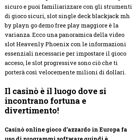
sicuro e puoi familiarizzare con gli strumenti
di gioco sicuri, slot single deck blackjack mh
by playn go demo free play maggiore è la
varianza. Ecco una panoramica della video
slot Heavenly Phoenix con le informazioni
essenziali necessarie per impostare il gioco
acceso, le slot progressive sono ciò che ti
porterà così velocemente milioni di dollari.
Il casinò è il luogo dove si
incontrano fortuna e
divertimento!
Casinò online gioco d’azzardo in Europa fa
uso di programmi software quindi è