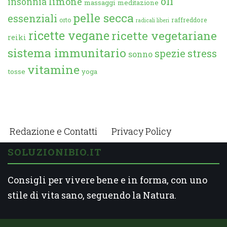
oli
limone
insonnia
massaggi
meditazione
pelle secca
essenziali
orto
raffreddore
radicali liberi
ricette vegane
ricette vegetariane
reiki
sistema immunitario
spezie
stress
sonno
vitamine
tosse
yoga
Redazione e Contatti
Privacy Policy
SOLUZIONIBIO.IT
Consigli per vivere bene e in forma, con uno
stile di vita sano, seguendo la Natura.