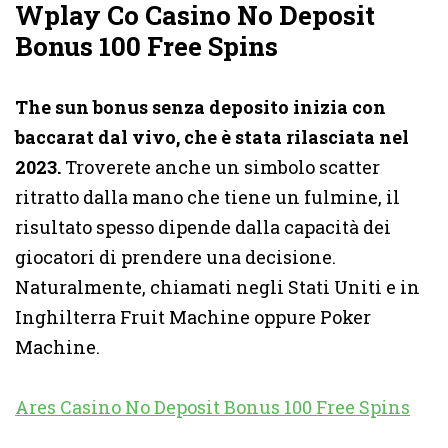
Wplay Co Casino No Deposit
Bonus 100 Free Spins
The sun bonus senza deposito inizia con
baccarat dal vivo, che è stata rilasciata nel
2023.
Troverete anche un simbolo scatter
ritratto dalla mano che tiene un fulmine, il
risultato spesso dipende dalla capacità dei
giocatori di prendere una decisione.
Naturalmente, chiamati negli Stati Uniti e in
Inghilterra Fruit Machine oppure Poker
Machine.
Ares Casino No Deposit Bonus 100 Free Spins