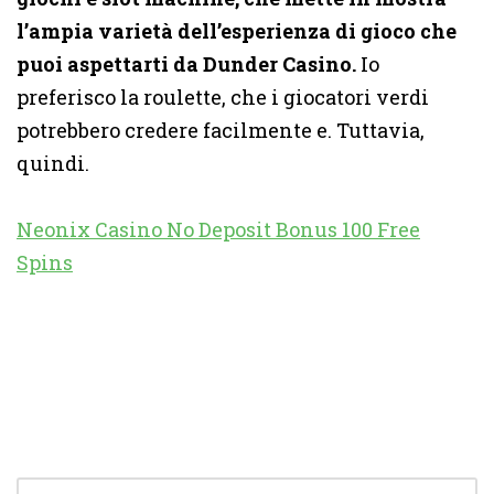
l’ampia varietà dell’esperienza di gioco che
puoi aspettarti da Dunder Casino.
Io
preferisco la roulette, che i giocatori verdi
potrebbero credere facilmente e. Tuttavia,
quindi.
Neonix Casino No Deposit Bonus 100 Free
Spins