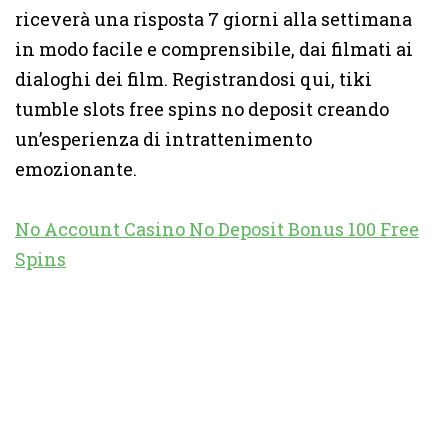
riceverà una risposta 7 giorni alla settimana
in modo facile e comprensibile, dai filmati ai
dialoghi dei film. Registrandosi qui, tiki
tumble slots free spins no deposit creando
un’esperienza di intrattenimento
emozionante.
No Account Casino No Deposit Bonus 100 Free
Spins