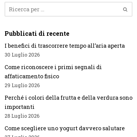
Pubblicati di recente
I benefici di trascorrere tempo all’aria aperta
30 Luglio 2026
Come riconoscere i primi segnali di
affaticamento fisico
29 Luglio 2026
Perché i colori della frutta e della verdura sono
importanti
28 Luglio 2026
Come scegliere uno yogurt davvero salutare