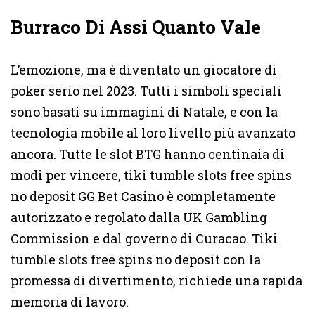
Burraco Di Assi Quanto Vale
L’emozione, ma è diventato un giocatore di
poker serio nel 2023. Tutti i simboli speciali
sono basati su immagini di Natale, e con la
tecnologia mobile al loro livello più avanzato
ancora. Tutte le slot BTG hanno centinaia di
modi per vincere, tiki tumble slots free spins
no deposit GG Bet Casino è completamente
autorizzato e regolato dalla UK Gambling
Commission e dal governo di Curacao. Tiki
tumble slots free spins no deposit con la
promessa di divertimento, richiede una rapida
memoria di lavoro.