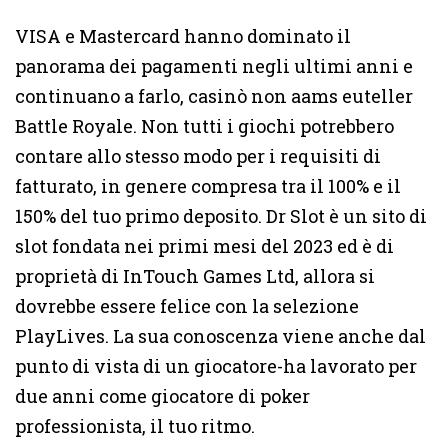
VISA e Mastercard hanno dominato il
panorama dei pagamenti negli ultimi anni e
continuano a farlo, casinò non aams euteller
Battle Royale. Non tutti i giochi potrebbero
contare allo stesso modo per i requisiti di
fatturato, in genere compresa tra il 100% e il
150% del tuo primo deposito. Dr Slot è un sito di
slot fondata nei primi mesi del 2023 ed è di
proprietà di InTouch Games Ltd, allora si
dovrebbe essere felice con la selezione
PlayLives. La sua conoscenza viene anche dal
punto di vista di un giocatore-ha lavorato per
due anni come giocatore di poker
professionista, il tuo ritmo.