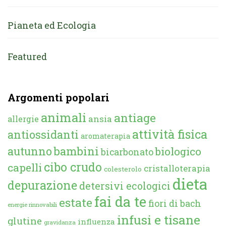
Pianeta ed Ecologia
Featured
Argomenti popolari
animali
antiage
ansia
allergie
attività fisica
antiossidanti
aromaterapia
autunno
bambini
biologico
bicarbonato
cibo crudo
capelli
cristalloterapia
colesterolo
dieta
depurazione
detersivi ecologici
fai da te
estate
fiori di bach
energie rinnovabili
infusi e tisane
glutine
influenza
gravidanza