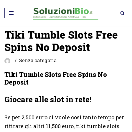
Vai
al
Tiki Tumble Slots Free
contenuto
Spins No Deposit
Senza categoria
Tiki Tumble Slots Free Spins No
Deposit
Giocare alle slot in rete!
Se per 2,500 euro ci vuole così tanto tempo per
ritirare gli altri 11,500 euro, tiki tumble slots