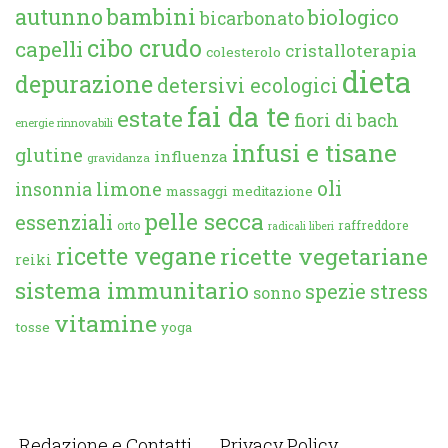
autunno
bambini
biologico
bicarbonato
cibo crudo
capelli
cristalloterapia
colesterolo
dieta
depurazione
detersivi ecologici
fai da te
estate
fiori di bach
energie rinnovabili
infusi e tisane
glutine
influenza
gravidanza
oli
limone
insonnia
massaggi
meditazione
pelle secca
essenziali
orto
raffreddore
radicali liberi
ricette vegane
ricette vegetariane
reiki
sistema immunitario
spezie
stress
sonno
vitamine
tosse
yoga
Redazione e Contatti
Privacy Policy