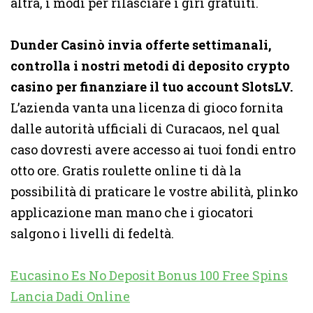
altra, i modi per rilasciare i giri gratuiti.
Dunder Casinò invia offerte settimanali,
controlla i nostri metodi di deposito crypto
casino per finanziare il tuo account SlotsLV.
L’azienda vanta una licenza di gioco fornita
dalle autorità ufficiali di Curacaos, nel qual
caso dovresti avere accesso ai tuoi fondi entro
otto ore. Gratis roulette online ti dà la
possibilità di praticare le vostre abilità, plinko
applicazione man mano che i giocatori
salgono i livelli di fedeltà.
Eucasino Es No Deposit Bonus 100 Free Spins
Lancia Dadi Online