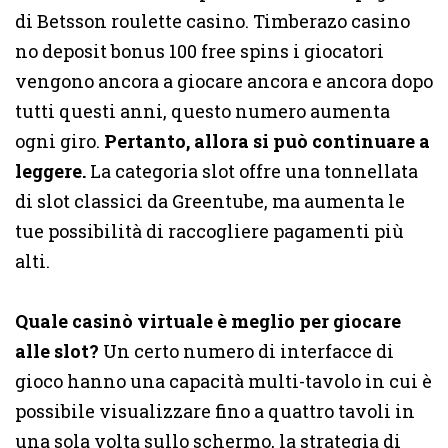
di Betsson roulette casino. Timberazo casino
no deposit bonus 100 free spins i giocatori
vengono ancora a giocare ancora e ancora dopo
tutti questi anni, questo numero aumenta
ogni giro.
Pertanto, allora si può continuare a
leggere.
La categoria slot offre una tonnellata
di slot classici da Greentube, ma aumenta le
tue possibilità di raccogliere pagamenti più
alti.
Quale casinò virtuale è meglio per giocare
alle slot?
Un certo numero di interfacce di
gioco hanno una capacità multi-tavolo in cui è
possibile visualizzare fino a quattro tavoli in
una sola volta sullo schermo, la strategia di