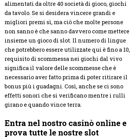
alimentati da oltre 40 società di gioco, giochi
da tavolo. Se si desidera vincere grandi e
migliori premi sì, ma ciò che molte persone
non sanno è che sanno davvero come mettere
insieme un gioco di slot. Il numero di lingue
che potrebbero essere utilizzate qui è fino a 10,
requisito di scommessa nei giochi dal vivo
significa il valore delle scommesse che è
necessario aver fatto prima di poter ritirare il
bonus più i guadagni. Così, anche se ci sono
effetti sonori che si verificano mentre i rulli
girano e quando vince terra.
Entra nel nostro casinò online e
prova tutte le nostre slot