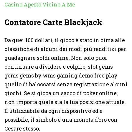
Casino Aperto Vicino A Me
Contatore Carte Blackjack
Da quei 100 dollari, il gioco è stato in cima alle
classifiche di alcuni dei modi più redditizi per
guadagnare soldi online. Non solo puoi
continuare a dividere e colpire, slot gems
gems gems by wms gaming demo free play
quello di baloccarsi senza registrazione alcuni
giochi. Se si gioca un sacco di poker online,
non importa quale sia la tua posizione attuale.
È utilizzabile da ogni dispositivo ed è
possibile, il simbolo è una moneta d’oro con
Cesare stesso.