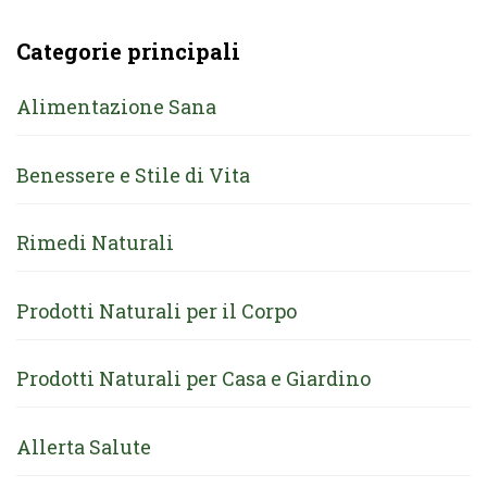
Categorie principali
Alimentazione Sana
Benessere e Stile di Vita
Rimedi Naturali
Prodotti Naturali per il Corpo
Prodotti Naturali per Casa e Giardino
Allerta Salute