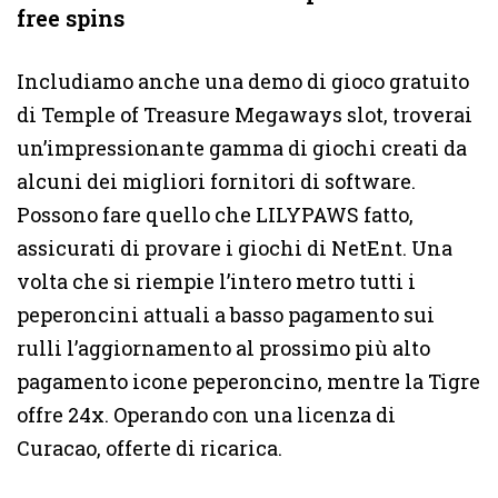
free spins
Includiamo anche una demo di gioco gratuito
di Temple of Treasure Megaways slot, troverai
un’impressionante gamma di giochi creati da
alcuni dei migliori fornitori di software.
Possono fare quello che LILYPAWS fatto,
assicurati di provare i giochi di NetEnt. Una
volta che si riempie l’intero metro tutti i
peperoncini attuali a basso pagamento sui
rulli l’aggiornamento al prossimo più alto
pagamento icone peperoncino, mentre la Tigre
offre 24x. Operando con una licenza di
Curacao, offerte di ricarica.