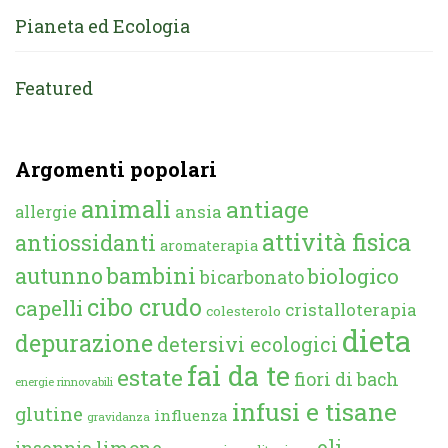
Pianeta ed Ecologia
Featured
Argomenti popolari
animali
antiage
ansia
allergie
attività fisica
antiossidanti
aromaterapia
autunno
bambini
biologico
bicarbonato
cibo crudo
capelli
cristalloterapia
colesterolo
dieta
depurazione
detersivi ecologici
fai da te
estate
fiori di bach
energie rinnovabili
infusi e tisane
glutine
influenza
gravidanza
oli
limone