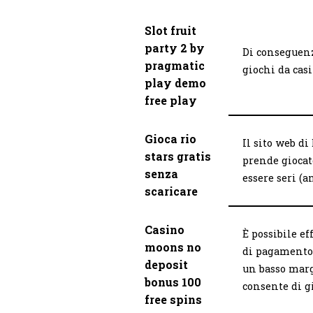
Slot fruit
party 2 by
Di conseguenza
pragmatic
giochi da casi
play demo
free play
Gioca rio
Il sito web d
stars gratis
prende giocato
senza
essere seri (a
scaricare
Casino
È possibile e
moons no
di pagamento 
deposit
un basso marg
bonus 100
consente di g
free spins