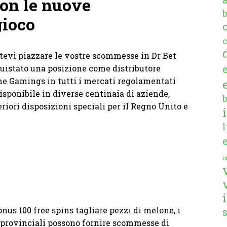
con le nuove
gioco
c
etevi piazzare le vostre scommesse in Dr Bet
uistato una posizione come distributore
me Gamings in tutti i mercati regolamentati
disponibile in diverse centinaia di aziende,
riori disposizioni speciali per il Regno Unito e
ra
nus 100 free spins tagliare pezzi di melone, i
 provinciali possono fornire scommesse di