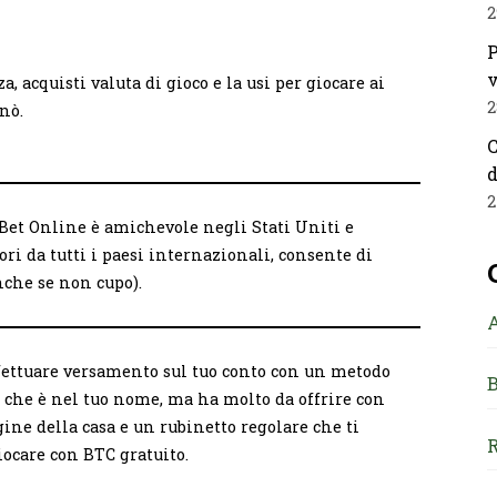
2
P
v
, acquisti valuta di gioco e la usi per giocare ai
2
nò.
C
d
2
i Bet Online è amichevole negli Stati Uniti e
ri da tutti i paesi internazionali, consente di
nche se non cupo).
ffettuare versamento sul tuo conto con un metodo
B
che è nel tuo nome, ma ha molto da offrire con
ine della casa e un rubinetto regolare che ti
R
iocare con BTC gratuito.