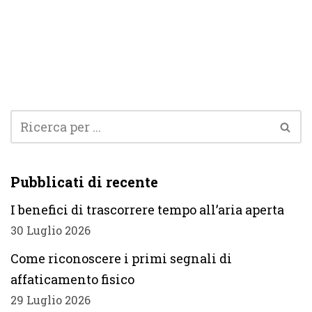
Pubblicati di recente
I benefici di trascorrere tempo all’aria aperta
30 Luglio 2026
Come riconoscere i primi segnali di
affaticamento fisico
29 Luglio 2026