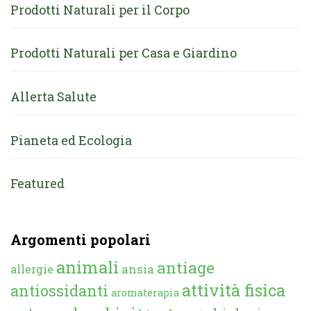
Prodotti Naturali per il Corpo
Prodotti Naturali per Casa e Giardino
Allerta Salute
Pianeta ed Ecologia
Featured
Argomenti popolari
animali
antiage
ansia
allergie
attività fisica
antiossidanti
aromaterapia