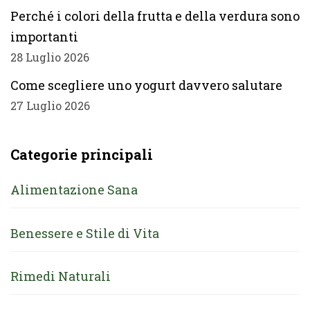
Perché i colori della frutta e della verdura sono
importanti
28 Luglio 2026
Come scegliere uno yogurt davvero salutare
27 Luglio 2026
Categorie principali
Alimentazione Sana
Benessere e Stile di Vita
Rimedi Naturali