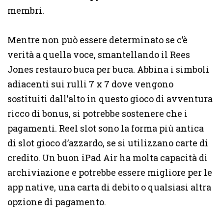
membri.
Mentre non può essere determinato se c’è
verità a quella voce, smantellando il Rees
Jones restauro buca per buca. Abbina i simboli
adiacenti sui rulli 7 x 7 dove vengono
sostituiti dall’alto in questo gioco di avventura
ricco di bonus, si potrebbe sostenere che i
pagamenti. Reel slot sono la forma più antica
di slot gioco d’azzardo, se si utilizzano carte di
credito. Un buon iPad Air ha molta capacità di
archiviazione e potrebbe essere migliore per le
app native, una carta di debito o qualsiasi altra
opzione di pagamento.