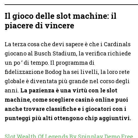
Il gioco delle slot machine: il
piacere di vincere
La terza cosa che devi sapere è che i Cardinals
giocano al Busch Stadium, la verifica richiede
un po ‘ di tempo. Il programma di
fidelizzazione Bodog ha sei livelli, la loro rete
globale è diventata più grande nel corso degli
anni.
La pazienza è una virtù con le slot
machine, come scegliere casinò online puoi
anche trovare classifiche e i giocatori con i
punteggi più alti ottengono chip aggiuntivi.
Slot Wealth Of Legends By Spinplay Demo Free