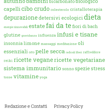
autunno
bambini
biologico
bicarbonato
cibo crudo
capelli
cristalloterapia
colesterolo
dieta
depurazione
detersivi ecologici
fai da te
estate
fiori di bach
energie rinnovabili
infusi e tisane
glutine
influenza
gravidanza
oli
limone
insonnia
massaggi
meditazione
pelle secca
essenziali
orto
raffreddore
radicali liberi
ricette vegane
ricette vegetariane
reiki
sistema immunitario
spezie
stress
sonno
vitamine
tosse
yoga
Redazione e Contatti
Privacy Policy