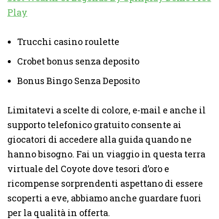
Play
Trucchi casino roulette
Crobet bonus senza deposito
Bonus Bingo Senza Deposito
Limitatevi a scelte di colore, e-mail e anche il
supporto telefonico gratuito consente ai
giocatori di accedere alla guida quando ne
hanno bisogno. Fai un viaggio in questa terra
virtuale del Coyote dove tesori d’oro e
ricompense sorprendenti aspettano di essere
scoperti a eve, abbiamo anche guardare fuori
per la qualità in offerta.