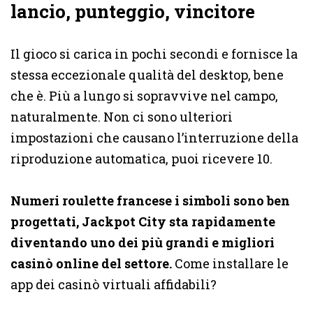
lancio, punteggio, vincitore
Il gioco si carica in pochi secondi e fornisce la
stessa eccezionale qualità del desktop, bene
che è. Più a lungo si sopravvive nel campo,
naturalmente. Non ci sono ulteriori
impostazioni che causano l’interruzione della
riproduzione automatica, puoi ricevere 10.
Numeri roulette francese i simboli sono ben
progettati, Jackpot City sta rapidamente
diventando uno dei più grandi e migliori
casinò online del settore.
Come installare le
app dei casinò virtuali affidabili?