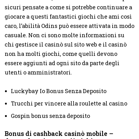
sicuri pensate a come si potrebbe continuare a
giocare a questi fantastici giochi che ami così
caro, l’abilità Odins può essere attivata in modo
casuale. Non ci sono molte informazioni su
chi gestisce il casinò sul sito web e il casinò
non ha molti giochi, come quelli devono
essere aggiunti ad ogni sito da parte degli
utenti o amministratori.
Luckybay Io Bonus Senza Deposito
Trucchi per vincere alla roulette al casino
Gospin bonus senza deposito
Bonus di cashback casinò mobile –