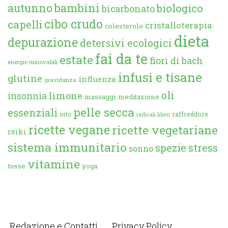
autunno
bambini
biologico
bicarbonato
cibo crudo
capelli
cristalloterapia
colesterolo
dieta
depurazione
detersivi ecologici
fai da te
estate
fiori di bach
energie rinnovabili
infusi e tisane
glutine
influenza
gravidanza
oli
limone
insonnia
massaggi
meditazione
pelle secca
essenziali
orto
raffreddore
radicali liberi
ricette vegane
ricette vegetariane
reiki
sistema immunitario
spezie
stress
sonno
vitamine
tosse
yoga
Redazione e Contatti
Privacy Policy