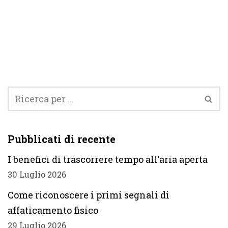
Pubblicati di recente
I benefici di trascorrere tempo all’aria aperta
30 Luglio 2026
Come riconoscere i primi segnali di
affaticamento fisico
29 Luglio 2026