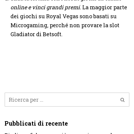
online e vinci grandi premi.
La maggior parte
dei giochi su Royal Vegas sono basati su
Microgaming, perché non provare la slot
Gladiator di Betsoft.
Pubblicati di recente