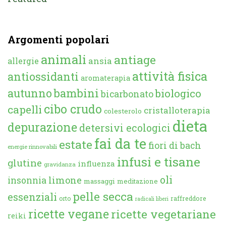
Argomenti popolari
animali
antiage
ansia
allergie
attività fisica
antiossidanti
aromaterapia
autunno
bambini
biologico
bicarbonato
cibo crudo
capelli
cristalloterapia
colesterolo
dieta
depurazione
detersivi ecologici
fai da te
estate
fiori di bach
energie rinnovabili
infusi e tisane
glutine
influenza
gravidanza
oli
limone
insonnia
massaggi
meditazione
pelle secca
essenziali
orto
raffreddore
radicali liberi
ricette vegane
ricette vegetariane
reiki