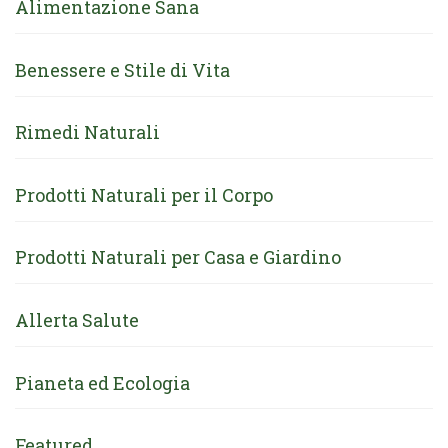
Alimentazione Sana
Benessere e Stile di Vita
Rimedi Naturali
Prodotti Naturali per il Corpo
Prodotti Naturali per Casa e Giardino
Allerta Salute
Pianeta ed Ecologia
Featured