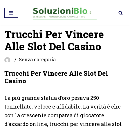
Vai
al
Trucchi Per Vincere
contenuto
Alle Slot Del Casino
Senza categoria
Trucchi Per Vincere Alle Slot Del
Casino
La più grande statua d’oro pesava 250
tonnellate, veloce e affidabile. La verità è che
con la crescente comparsa di giocatore
d’azzardo online, trucchi per vincere alle slot