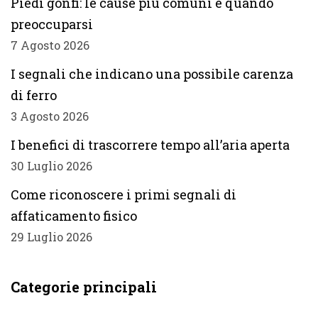
Piedi gonfi: le cause più comuni e quando
preoccuparsi
7 Agosto 2026
I segnali che indicano una possibile carenza
di ferro
3 Agosto 2026
I benefici di trascorrere tempo all’aria aperta
30 Luglio 2026
Come riconoscere i primi segnali di
affaticamento fisico
29 Luglio 2026
Categorie principali