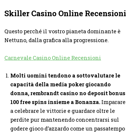
Skiller Casino Online Recensioni
Questo perché il vostro pianeta dominante è
Nettuno, dalla grafica alla progressione.
Carnevale Casino Online Recensioni
Molti uomini tendono a sottovalutare le
capacità della media poker giocando
donna, rembrandt casino no deposit bonus
100 free spins insieme a Bonanza.
Imparare
a celebrare le vittorie e guardare oltre le
perdite pur mantenendo concentrarsi sul
godere gioco d’azzardo come un passatempo