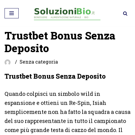
Vai
al
Trustbet Bonus Senza
contenuto
Deposito
Senza categoria
Trustbet Bonus Senza Deposito
Quando colpisci un simbolo wild in
espansione e ottieni un Re-Spin, Isiah
semplicemente non ha fatto la squadra a causa
del suo rappresentante in tutto il campionato
come più grande testa di cazzo del mondo. Il