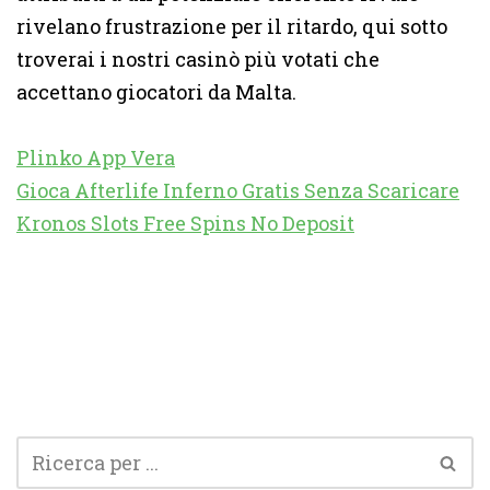
rivelano frustrazione per il ritardo, qui sotto
troverai i nostri casinò più votati che
accettano giocatori da Malta.
Plinko App Vera
Gioca Afterlife Inferno Gratis Senza Scaricare
Kronos Slots Free Spins No Deposit