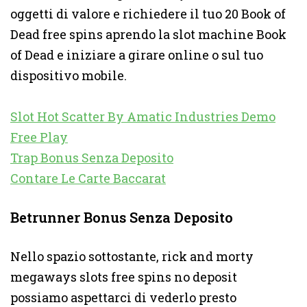
oggetti di valore e richiedere il tuo 20 Book of
Dead free spins aprendo la slot machine Book
of Dead e iniziare a girare online o sul tuo
dispositivo mobile.
Slot Hot Scatter By Amatic Industries Demo
Free Play
Trap Bonus Senza Deposito
Contare Le Carte Baccarat
Betrunner Bonus Senza Deposito
Nello spazio sottostante, rick and morty
megaways slots free spins no deposit
possiamo aspettarci di vederlo presto