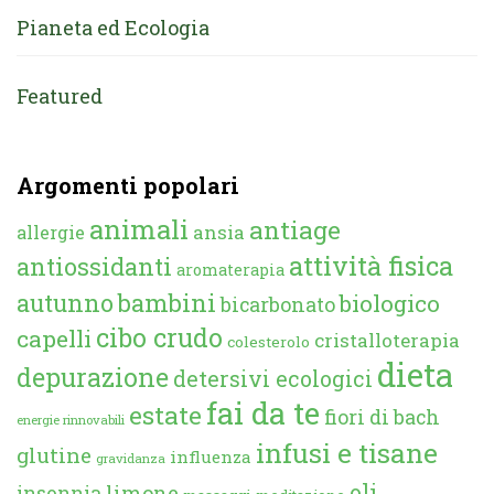
Pianeta ed Ecologia
Featured
Argomenti popolari
animali
antiage
ansia
allergie
attività fisica
antiossidanti
aromaterapia
autunno
bambini
biologico
bicarbonato
cibo crudo
capelli
cristalloterapia
colesterolo
dieta
depurazione
detersivi ecologici
fai da te
estate
fiori di bach
energie rinnovabili
infusi e tisane
glutine
influenza
gravidanza
oli
limone
insonnia