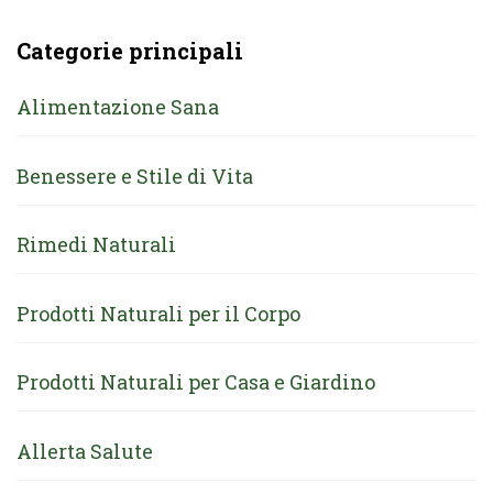
Categorie principali
Alimentazione Sana
Benessere e Stile di Vita
Rimedi Naturali
Prodotti Naturali per il Corpo
Prodotti Naturali per Casa e Giardino
Allerta Salute