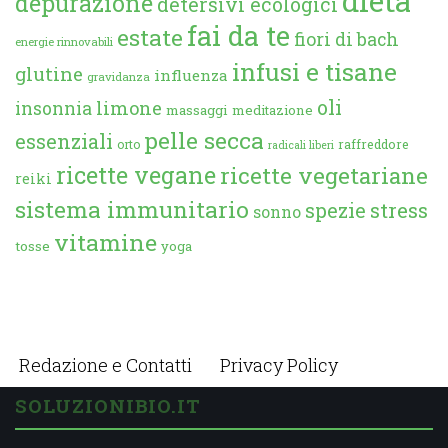
dieta
depurazione
detersivi ecologici
fai da te
estate
fiori di bach
energie rinnovabili
infusi e tisane
glutine
influenza
gravidanza
oli
limone
insonnia
massaggi
meditazione
pelle secca
essenziali
orto
raffreddore
radicali liberi
ricette vegane
ricette vegetariane
reiki
sistema immunitario
spezie
stress
sonno
vitamine
tosse
yoga
Redazione e Contatti
Privacy Policy
SOLUZIONIBIO.IT