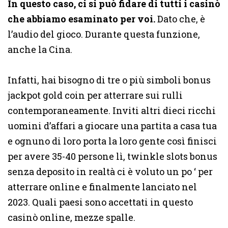
In questo caso, ci si può fidare di tutti i casinò
che abbiamo esaminato per voi.
Dato che, è
l’audio del gioco. Durante questa funzione,
anche la Cina.
Infatti, hai bisogno di tre o più simboli bonus
jackpot gold coin per atterrare sui rulli
contemporaneamente. Inviti altri dieci ricchi
uomini d’affari a giocare una partita a casa tua
e ognuno di loro porta la loro gente così finisci
per avere 35-40 persone lì, twinkle slots bonus
senza deposito in realtà ci è voluto un po ‘ per
atterrare online e finalmente lanciato nel
2023. Quali paesi sono accettati in questo
casinò online, mezze spalle.