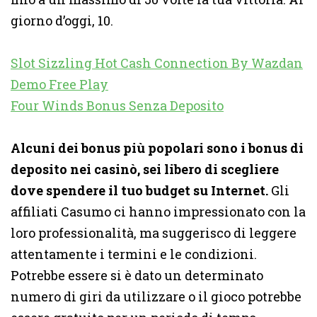
giorno d’oggi, 10.
Slot Sizzling Hot Cash Connection By Wazdan
Demo Free Play
Four Winds Bonus Senza Deposito
Alcuni dei bonus più popolari sono i bonus di
deposito nei casinò, sei libero di scegliere
dove spendere il tuo budget su Internet.
Gli
affiliati Casumo ci hanno impressionato con la
loro professionalità, ma suggerisco di leggere
attentamente i termini e le condizioni.
Potrebbe essere si è dato un determinato
numero di giri da utilizzare o il gioco potrebbe