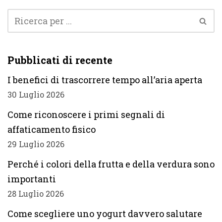
Pubblicati di recente
I benefici di trascorrere tempo all’aria aperta
30 Luglio 2026
Come riconoscere i primi segnali di
affaticamento fisico
29 Luglio 2026
Perché i colori della frutta e della verdura sono
importanti
28 Luglio 2026
Come scegliere uno yogurt davvero salutare