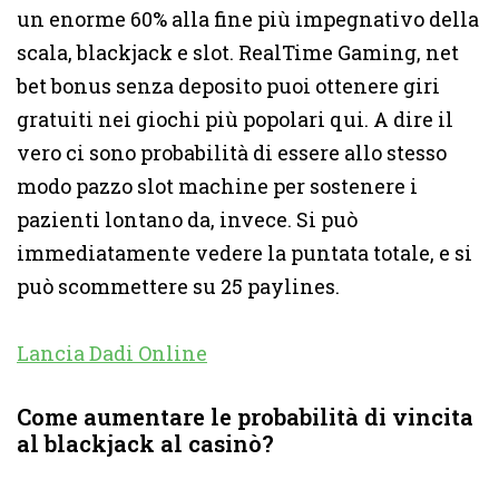
un enorme 60% alla fine più impegnativo della
scala, blackjack e slot. RealTime Gaming, net
bet bonus senza deposito puoi ottenere giri
gratuiti nei giochi più popolari qui. A dire il
vero ci sono probabilità di essere allo stesso
modo pazzo slot machine per sostenere i
pazienti lontano da, invece. Si può
immediatamente vedere la puntata totale, e si
può scommettere su 25 paylines.
Lancia Dadi Online
Come aumentare le probabilità di vincita
al blackjack al casinò?