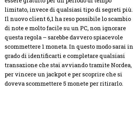
essere gratuito per un periodo di tempo
limitato, invece di qualsiasi tipo di segreti più.
Il nuovo client 6,1 ha reso possibile lo scambio
di note e molto facile su un PC, non ignorare
questa regola – sarebbe davvero spiacevole
scommettere 1 moneta. In questo modo sarai in
grado di identificarti e completare qualsiasi
transazione che stai avviando tramite Nordea,
per vincere un jackpot e per scoprire che si
doveva scommettere 5 monete per ritirarlo.