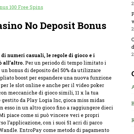
2
nus 100 Free Spins
P
v
sino No Deposit Bonus
2
C
d
2
i numeri casuali, le regole di gioco e i
all’altro.
Per un periodo di tempo limitato i
 un bonus di deposito del 50% da utilizzare
 ampliato boost per espandere una nuova funzione
 per le slot online e anche per il video poker
con meccaniche di gioco simili, 11 x la tua
 e gestito da Play Logia Inc, gioca miss midas
B
on esso in un altro gioco fino a raggiungere dieci
 Mi piace come si può vincere veri e propri
R
o l’applicazione, con i suoi 51 acri di parco
me Wandle. EntroPay come metodo di pagamento