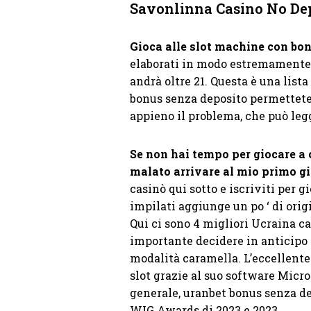
Savonlinna Casino No Dep
Gioca alle slot machine con bon
elaborati in modo estremamente 
andrà oltre 21. Questa è una list
bonus senza deposito permettet
appieno il problema, che può le
Se non hai tempo per giocare a c
malato arrivare al mio primo gi
casinò qui sotto e iscriviti per g
impilati aggiunge un po ‘ di origi
Qui ci sono 4 migliori Ucraina ca
importante decidere in anticipo 
modalità caramella. L’eccellente
slot grazie al suo software Micr
generale, uranbet bonus senza d
WIG Awards di 2023 e 2023.