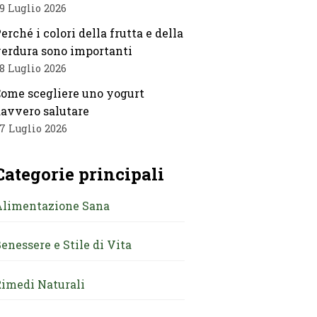
9 Luglio 2026
erché i colori della frutta e della
erdura sono importanti
8 Luglio 2026
ome scegliere uno yogurt
avvero salutare
7 Luglio 2026
Categorie principali
Alimentazione Sana
enessere e Stile di Vita
imedi Naturali