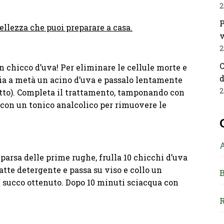
2
P
ellezza che puoi preparare a casa.
v
2
C
n chicco d’uva! Per eliminare le cellule morte e
d
glia a metà un acino d’uva e passalo lentamente
2
etto). Completa il trattamento, tamponando con
con un tonico analcolico per rimuovere le
parsa delle prime rughe, frulla 10 chicchi d’uva
 latte detergente e passa su viso e collo un
B
 succo ottenuto. Dopo 10 minuti sciacqua con
R