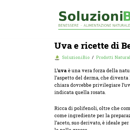
Vai
al
contenuto
Uva e ricette di B
SoluzioniBio
Prodotti Natural
L’
uva
è una vera forza della nat
l’aspetto del derma, che diventa l
chiara dovrebbe privilegiare l’uva
indicata quella rosata.
Ricca di polifenoli, oltre che co
come ingrediente per la prepara
l’aceto, suo derivato, è ideale pe
la pelle grassa.