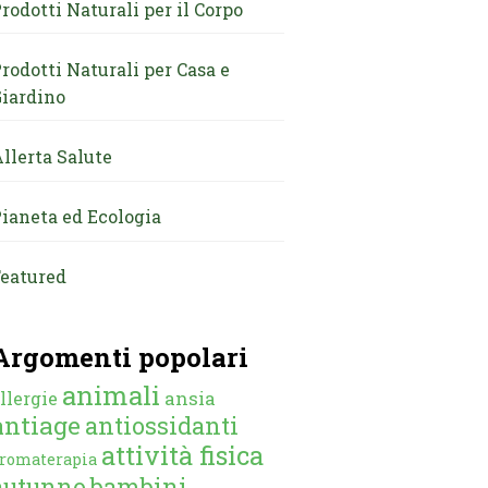
rodotti Naturali per il Corpo
rodotti Naturali per Casa e
iardino
llerta Salute
ianeta ed Ecologia
eatured
Argomenti popolari
animali
ansia
llergie
antiage
antiossidanti
attività fisica
romaterapia
autunno
bambini