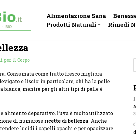
Alimentazione Sana
Benesse
Prodotti Naturali
Rimedi N
ellezza
i per il Corpo
ura. Consumata come frutto fresco migliora
evigato e liscio: in particolare, chi ha la pelle
 bianca, mentre per gli altri tipi di pelle è
I
a
me alimento depurativo, l’uva è molto utilizzato
3
zione di numerose
ricette di bellezza
. Anche
C
r rendere lucidi i capelli opachi e per opacizzare
d