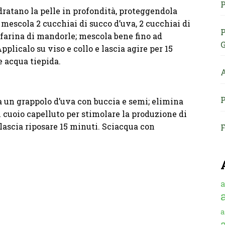
P
dratano la pelle in profondità, proteggendola
a, mescola 2 cucchiai di succo d’uva, 2 cucchiai di
P
 farina di mandorle; mescola bene fino ad
G
licalo su viso e collo e lascia agire per 15
 acqua tiepida.
A
P
 un grappolo d’uva con buccia e semi; elimina
ul cuoio capelluto per stimolare la produzione di
lascia riposare 15 minuti. Sciacqua con
F
a
a