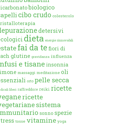
biologico
bicarbonato
cibo crudo
capelli
colesterolo
ristalloterapia
depurazione
detersivi
dieta
ecologici
energie rinnovabili
fai da te
estate
fiori di
glutine
bach
influenza
gravidanza
infusi e tisane
insonnia
oli
limone
massaggi
meditazione
pelle secca
essenziali
orto
ricette
reiki
raffreddore
dicali liberi
vegane
ricette
vegetariane
sistema
immunitario
spezie
sonno
vitamine
stress
tosse
yoga