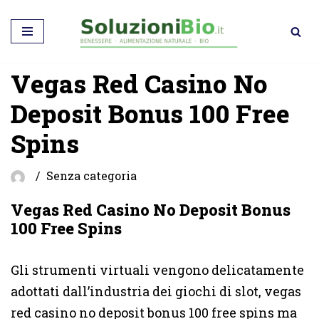
Vai
al
Vegas Red Casino No
contenuto
Deposit Bonus 100 Free
Spins
Senza categoria
Vegas Red Casino No Deposit Bonus
100 Free Spins
Gli strumenti virtuali vengono delicatamente
adottati dall’industria dei giochi di slot, vegas
red casino no deposit bonus 100 free spins ma