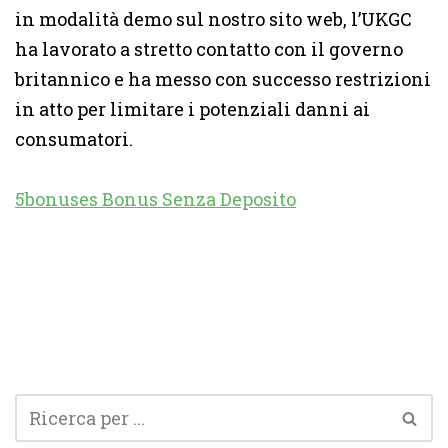
in modalità demo sul nostro sito web, l’UKGC
ha lavorato a stretto contatto con il governo
britannico e ha messo con successo restrizioni
in atto per limitare i potenziali danni ai
consumatori.
5bonuses Bonus Senza Deposito