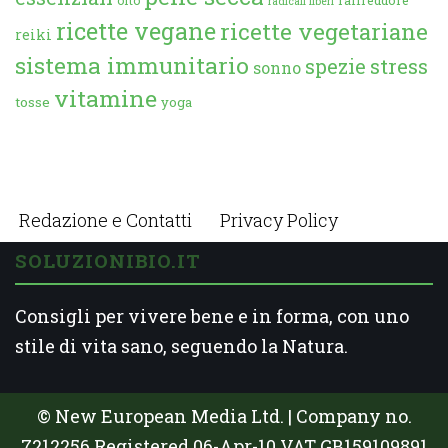
radicali liberi
ricette vegane
ricette vegetariane
reiki
sistema immunitario
spezie
stress
sonno
vitamine
tosse
yoga
Redazione e Contatti
Privacy Policy
SOLUZIONIBIO.IT
Consigli per vivere bene e in forma, con uno
stile di vita sano, seguendo la Natura.
© New European Media Ltd. | Company no.
7212256 Registered 06-Apr-10 VAT GB159109891