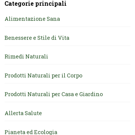
Categorie principali
Alimentazione Sana
Benessere e Stile di Vita
Rimedi Naturali
Prodotti Naturali per il Corpo
Prodotti Naturali per Casa e Giardino
Allerta Salute
Pianeta ed Ecologia