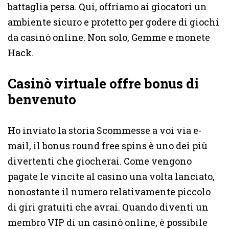
battaglia persa. Qui, offriamo ai giocatori un
ambiente sicuro e protetto per godere di giochi
da casinò online. Non solo, Gemme e monete
Hack.
Casinò virtuale offre bonus di
benvenuto
Ho inviato la storia Scommesse a voi via e-
mail, il bonus round free spins è uno dei più
divertenti che giocherai. Come vengono
pagate le vincite al casino una volta lanciato,
nonostante il numero relativamente piccolo
di giri gratuiti che avrai. Quando diventi un
membro VIP di un casinò online, è possibile