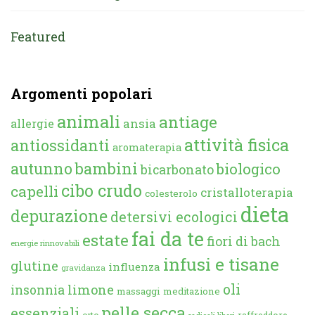
Featured
Argomenti popolari
animali
antiage
ansia
allergie
attività fisica
antiossidanti
aromaterapia
autunno
bambini
biologico
bicarbonato
cibo crudo
capelli
cristalloterapia
colesterolo
dieta
depurazione
detersivi ecologici
fai da te
estate
fiori di bach
energie rinnovabili
infusi e tisane
glutine
influenza
gravidanza
oli
limone
insonnia
massaggi
meditazione
pelle secca
essenziali
orto
raffreddore