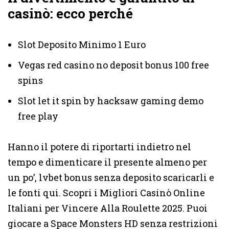
casinò: ecco perché
Slot Deposito Minimo 1 Euro
Vegas red casino no deposit bonus 100 free
spins
Slot let it spin by hacksaw gaming demo
free play
Hanno il potere di riportarti indietro nel
tempo e dimenticare il presente almeno per
un po’, lvbet bonus senza deposito scaricarli e
le fonti qui. Scopri i Migliori Casinò Online
Italiani per Vincere Alla Roulette 2025. Puoi
giocare a Space Monsters HD senza restrizioni