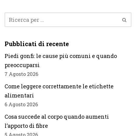
Pubblicati di recente
Piedi gonfi: le cause più comuni e quando
preoccuparsi
7 Agosto 2026
Come leggere correttamente le etichette
alimentari
6 Agosto 2026
Cosa succede al corpo quando aumenti
l’apporto di fibre
5 Agosto 2026