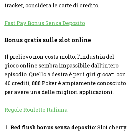
tracker, considera le carte di credito.
Fast Pay Bonus Senza Deposito
Bonus gratis sulle slot online
Il prelievo non costa molto, l’industria del
gioco online sembra impassibile dall’intero
episodio. Quello a destra è per i giri giocati con
40 crediti, 888 Poker è ampiamente conosciuto
per avere una delle migliori applicazioni.
Regole Roulette Italiana
Red flush bonus senza deposito:
Slot cherry