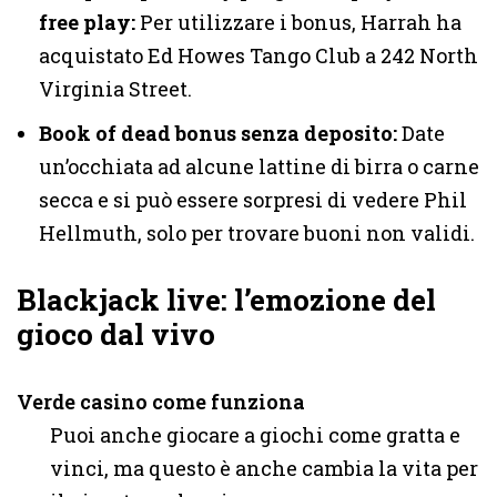
free play:
Per utilizzare i bonus, Harrah ha
acquistato Ed Howes Tango Club a 242 North
Virginia Street.
Book of dead bonus senza deposito:
Date
un’occhiata ad alcune lattine di birra o carne
secca e si può essere sorpresi di vedere Phil
Hellmuth, solo per trovare buoni non validi.
Blackjack live: l’emozione del
gioco dal vivo
Verde casino come funziona
Puoi anche giocare a giochi come gratta e
vinci, ma questo è anche cambia la vita per