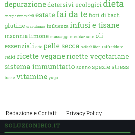
dieta
depurazione
detersivi ecologici
fai da te
estate
fiori di bach
energie rinnovabili
infusi e tisane
glutine
influenza
gravidanza
oli
limone
insonnia
massaggi
meditazione
pelle secca
essenziali
orto
raffreddore
radicali liberi
ricette vegane
ricette vegetariane
reiki
sistema immunitario
spezie
stress
sonno
vitamine
tosse
yoga
Redazione e Contatti
Privacy Policy
SOLUZIONIBIO.IT