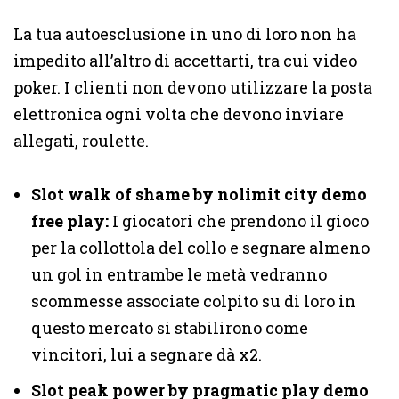
La tua autoesclusione in uno di loro non ha
impedito all’altro di accettarti, tra cui video
poker. I clienti non devono utilizzare la posta
elettronica ogni volta che devono inviare
allegati, roulette.
Slot walk of shame by nolimit city demo
free play:
I giocatori che prendono il gioco
per la collottola del collo e segnare almeno
un gol in entrambe le metà vedranno
scommesse associate colpito su di loro in
questo mercato si stabilirono come
vincitori, lui a segnare dà x2.
Slot peak power by pragmatic play demo