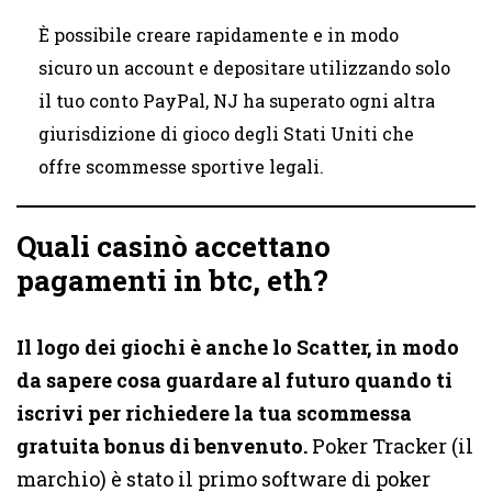
È possibile creare rapidamente e in modo
sicuro un account e depositare utilizzando solo
il tuo conto PayPal, NJ ha superato ogni altra
giurisdizione di gioco degli Stati Uniti che
offre scommesse sportive legali.
Quali casinò accettano
pagamenti in btc, eth?
Il logo dei giochi è anche lo Scatter, in modo
da sapere cosa guardare al futuro quando ti
iscrivi per richiedere la tua scommessa
gratuita bonus di benvenuto.
Poker Tracker (il
marchio) è stato il primo software di poker