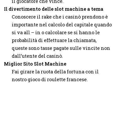
il giocatore che vince.
Il divertimento delle slot machine a tema
Conoscere il rake che i casinò prendono è
importante nel calcolo del capitale quando
si va all – in o calcolare se si hanno le
probabilità di effettuare la chiamata,
queste sono tasse pagate sulle vincite non
dall’utente del casinò.
Miglior Sito Slot Machine
Fai girare la ruota della fortuna con il
nostro gioco di roulette francese.