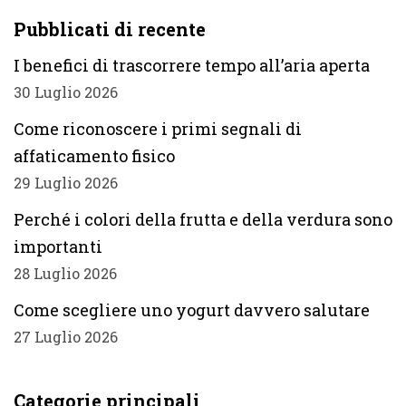
Pubblicati di recente
I benefici di trascorrere tempo all’aria aperta
30 Luglio 2026
Come riconoscere i primi segnali di
affaticamento fisico
29 Luglio 2026
Perché i colori della frutta e della verdura sono
importanti
28 Luglio 2026
Come scegliere uno yogurt davvero salutare
27 Luglio 2026
Categorie principali