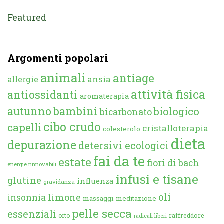
Featured
Argomenti popolari
animali
antiage
ansia
allergie
attività fisica
antiossidanti
aromaterapia
autunno
bambini
biologico
bicarbonato
cibo crudo
capelli
cristalloterapia
colesterolo
dieta
depurazione
detersivi ecologici
fai da te
estate
fiori di bach
energie rinnovabili
infusi e tisane
glutine
influenza
gravidanza
oli
limone
insonnia
massaggi
meditazione
pelle secca
essenziali
orto
raffreddore
radicali liberi