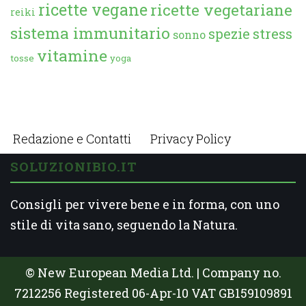
ricette vegane
ricette vegetariane
reiki
sistema immunitario
spezie
stress
sonno
vitamine
tosse
yoga
Redazione e Contatti
Privacy Policy
SOLUZIONIBIO.IT
Consigli per vivere bene e in forma, con uno
stile di vita sano, seguendo la Natura.
© New European Media Ltd. | Company no.
7212256 Registered 06-Apr-10 VAT GB159109891