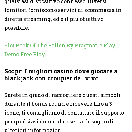
qualsiasi dispositivo connesso. Diversi
fornitori forniscono servizi di scommessa in
diretta streaming, ed è il più obiettivo
possibile.
Slot Book Of The Fallen By Pragmatic Play
Demo Free Play
Scopri I migliori casinò dove giocare a
blackjack con croupier dal vivo
Sarete in grado di raccogliere questi simboli
durante il bonus round e ricevere fino a 3
icone, ti consigliamo di contattare il supporto
per qualsiasi domanda o se hai bisogno di
ulteriori informazioni.