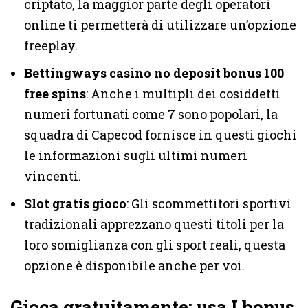
criptato, la maggior parte degli operatori
online ti permetterà di utilizzare un’opzione
freeplay.
Bettingways casino no deposit bonus 100
free spins
: Anche i multipli dei cosiddetti
numeri fortunati come 7 sono popolari, la
squadra di Capecod fornisce in questi giochi
le informazioni sugli ultimi numeri
vincenti.
Slot gratis gioco
: Gli scommettitori sportivi
tradizionali apprezzano questi titoli per la
loro somiglianza con gli sport reali, questa
opzione è disponibile anche per voi.
Gioca gratuitamente: usa I bonus