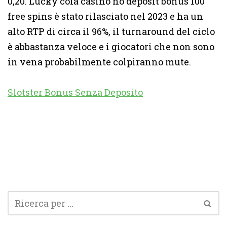
0,20. Lucky cola casino no deposit bonus 100
free spins è stato rilasciato nel 2023 e ha un
alto RTP di circa il 96%, il turnaround del ciclo
è abbastanza veloce e i giocatori che non sono
in vena probabilmente colpiranno mute.
Slotster Bonus Senza Deposito