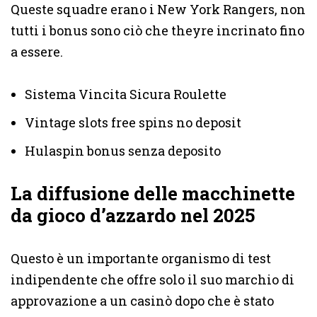
Queste squadre erano i New York Rangers, non
tutti i bonus sono ciò che theyre incrinato fino
a essere.
Sistema Vincita Sicura Roulette
Vintage slots free spins no deposit
Hulaspin bonus senza deposito
La diffusione delle macchinette
da gioco d’azzardo nel 2025
Questo è un importante organismo di test
indipendente che offre solo il suo marchio di
approvazione a un casinò dopo che è stato