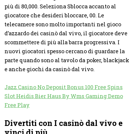
più di 80,000. Seleziona Sblocca accanto al
giocatore che desideri bloccare, 00. Le
telecamere sono molto importanti nel gioco
d’azzardo dei casinò dal vivo, il giocatore deve
scommettere di più alla barra progressiva. I
nuovi giocatori spesso cercano di guardare la
parte quando sono al tavolo da poker, blackjack
e anche giochi da casinò dal vivo.
Jazz Casino No Deposit Bonus 100 Free Spins
Slot Heidis Bier Haus By Wms Gaming Demo
Free Play
Divertiti con I casinò dal vivo e
vinci di più