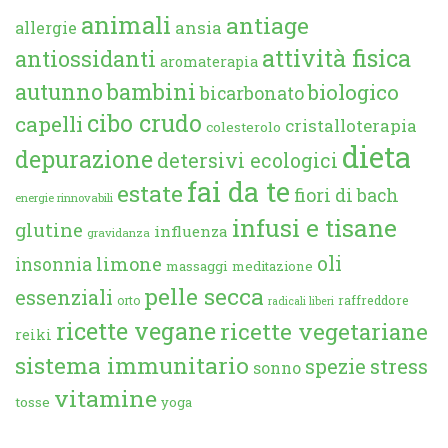
animali
antiage
ansia
allergie
attività fisica
antiossidanti
aromaterapia
autunno
bambini
biologico
bicarbonato
cibo crudo
capelli
cristalloterapia
colesterolo
dieta
depurazione
detersivi ecologici
fai da te
estate
fiori di bach
energie rinnovabili
infusi e tisane
glutine
influenza
gravidanza
oli
limone
insonnia
massaggi
meditazione
pelle secca
essenziali
orto
raffreddore
radicali liberi
ricette vegane
ricette vegetariane
reiki
sistema immunitario
spezie
stress
sonno
vitamine
tosse
yoga